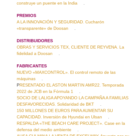
construye un puente en la India
.
PREMIOS
A LA INNOVACIÓN Y SEGURIDAD. Cucharón
«transparente» de Doosan
.
DISTRIBUIDORES
OBRAS Y SERVICIOS TEX, CLIENTE DE REYVENA. La
fidelidad a Doosan
.
FABRICANTES
NUEVO «MAXCONTROL». El control remoto de las
máquinas
.
P
RESENTADO EL ASTON MARTIN AMR22. Temporada
2022 de JCB en la Fórmula 1
.
SOCIO DE LALIGA APOYANDO LA CAMPAÑA A FAMILIAS
DESFAVORECIDAS. Solidaridad de BKT
.
150 MILLONES DE EUROS PARA AUMENTAR SU
CAPACIDAD. Inversión de Hyundai en Ulsan
.
RESPALDA «THE BEACH CARE PROJECT». Case en la
defensa del medio ambiente
.
AUSA CULMINA LA VENTA DE EXCELWAY. Apuesta por su