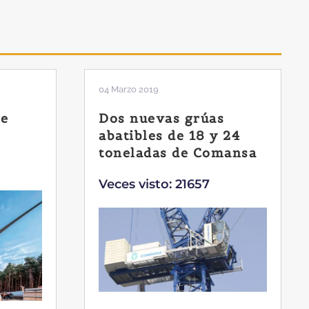
01 Febrero 2019
La botella aún no está
 24
llena
mansa
Veces visto: 21218