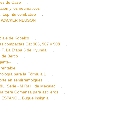
es de Case
.
ón y los neumáticos
.
spíritu combativo
.
E WACKER NEUSON
.
laje de Kobelco
.
 compactas Cat 906, 907 y 908
.
. La Etapa 5 de Hyundai
.
 de Berco
.
gente»
.
entable.
ogía para la Fórmula 1
.
te en semirremolques
.
Serie «M Rail» de Mecalac
.
orre Comansa para astilleros
.
ESPAÑOL. Buque insignia
.