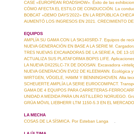
CASE «EUROPEAN ROADSHOW». Éxito de las exhibicion
CÓMO AFECTA EL ESTILO DE CONDUCCIÓN. La conducci
BOBCAT «DEMO DAYS’2022» EN LA REPÚBLICA CHECA. E
AUMENTÓ LOS INGRESOS EN 2021. CRECIMIENTO D
EQUIPOS
AMPLÍA SU GAMA CON LA SK140SRD-7. Equipos de recic
NUEVA GENERACIÓN EN BASE A LA SERIE M. Cargadoras
TRES NUEVAS EXCAVADORAS DE LA SERIE A, DE 13-15 T
ACTUALIZA SUS PLATAFORMA BOPIS LIFE. Aplicaciones
LA NUEVA DX225LC-7X DE DOOSAN. Excavadora «inteli
NUEVA GENERACIÓN EVO2 DE KLEEMANN. Ecológica y r
WIRTGEN, VÖGELE, HAMM Y BENNINGHOVEN. Alta tecnol
SCHEUERTE AMPLÍA LA SERIE EUROCOMPACT. Transpor
GAMA DE 4 EQUIPOS PARA CARRETERAS-FERROCARRIL. 
UNIDAD A MEDIDA PARA UN ASTILLERO NORUEGO. Grúa t
GRÚA MÓVIL LIEBHERR LTM 1150-5.3 EN EL MERCADO 
LA MECHA
COSAS DE LA SÍSMICA. Por Esteban Langa
.
LA ÚLTIMA