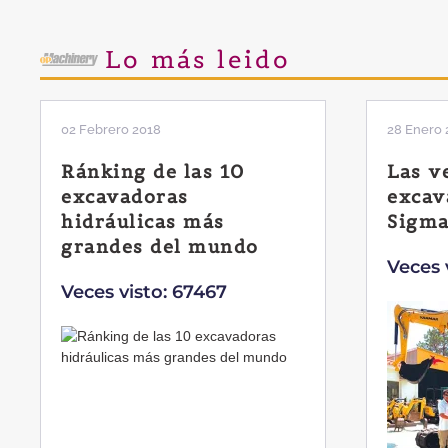
Lo más leido
28 Enero 2019
11 Marzo 
Las ventajas de la
El si
excavadora Yanmar B7
Liebh
Sigma-6
Veces 
Veces visto: 32218