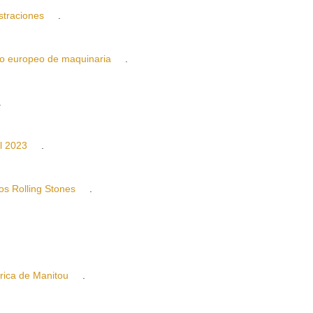
traciones
.
europeo de maquinaria
.
.
l 2023
.
 Rolling Stones
.
ca de Manitou
.