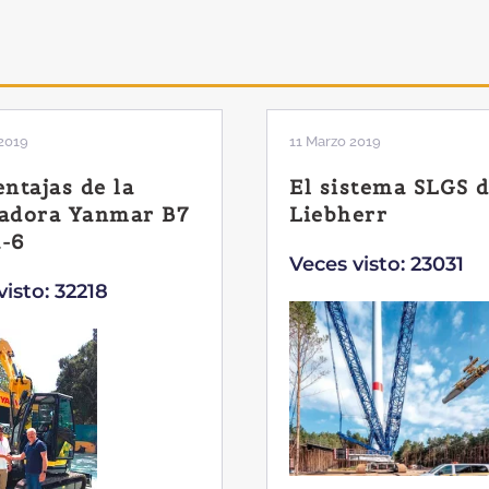
2019
04 Marzo 2019
stema SLGS de
Dos nuevas grúas
err
abatibles de 18 y
toneladas de Co
visto: 23031
Veces visto: 21657