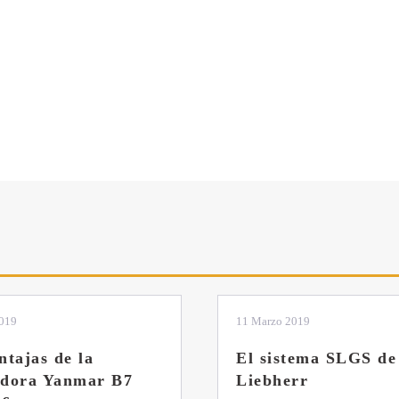
2019
04 Marzo 2019
tema SLGS de
Dos nuevas grúas
rr
abatibles de 18 y 24