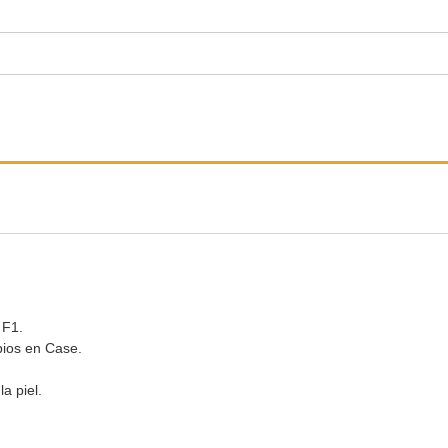
 F1.
bios en Case.
a piel.