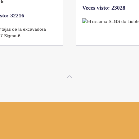
toneladas de Coman
isto: 23028
Veces visto: 21655