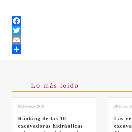
Facebook
Twitter
Email
Share
Lo más leido
28 Enero 2019
11 Marzo 
Las ventajas de la
El sis
excavadora Yanmar B7
Liebhe