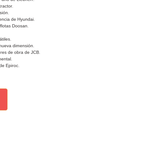
ractor.
sión.
encia de Hyundai.
flotas Doosan.
tiles.
nueva dimensión.
res de obra de JCB.
ental.
de Epiroc.