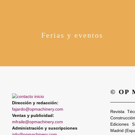
Ferias y eventos
© OP
Dirección y redacción:
fajardo@opmachinery.com
Revista Téc
Ventas y publicidad:
Construcció
mfraile@opmachinery.com
Ediciones 
Administración y suscripciones
Madrid (Esp
info@opmachinery.com