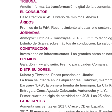
TRIBUNA.
Ametic informa. La transformación digital de la economía.
EL CONSULTOR.
Caso Práctico nº 45. Criterio de mínimos. Anexo I.
ÁRIDOS.
Premios de la FdA. Reconocimiento al desarrollo sostenib
JORNADAS.
Anmopyc: Éxito de «Construyés! 2018». El futuro tecnológ
Estudio de Scania sobre hábitos de conducción. La salud 
CONSTRUCCIÓN.
Inversiones en infraestructuras. Las grandes obras chinas
PREMIOS.
Galardón «iF» al diseño. Premio para Linden Comansa.
DISTRIBUIDORES.
Kubota y Thwaites. Pesos pesados de Ubaristi.
La firma se integra en los alquiladores. Cohidrex, miemb
Baryserv “B+S”, la primera bomba de hormigón. La Cifa 
Entrega a Cons. Aguado Cabezudo. Aurteneche y la Yan
Primer cuarto de siglo de actividad con JCB. Los 25 años
FABRICANTES.
Aumenta sus ventas en 2017. Crece JCB en España.
2017: El mayor volumen de ventas de su historia. El mejor