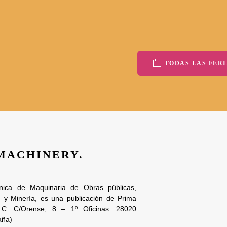
TODAS LAS FERI
 MACHINERY.
nica de Maquinaria de Obras públicas,
n y Minería, es una publicación de Prima
S.C. C/Orense, 8 – 1º Oficinas. 28020
aña)