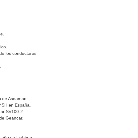
le.
ico.
de los conductores.
.
ro de Aseamac.
K45H en España.
mar SV100-2.
 de Geancar.
 año de Liebherr.