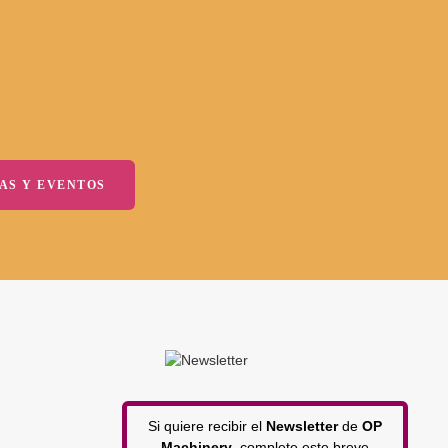
AS Y EVENTOS
Si quiere recibir el
Newsletter
de
OP
Machinery
, complete este breve