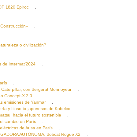
P 1820 Epiroc
.
Construcción»
.
aleza o civilización?
 de Intermat’2024
.
arís
.
erpillar, con Bergerat Monnoyeur
.
n Concept-X 2.0
.
s emisiones de Yanmar
.
y filosofía japonesas de Kobelco
.
, hacia el futuro sostenible
.
l cambio en París
.
ctricas de Ausa en París
.
GADORA AUTÓNOMA. Bobcat Rogue X2
.