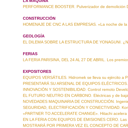
LA MÁQUINA
PERFORMANCE BOOSTER. Pulverizador de demolición D
CONSTRUCCIÓN
HOMENAJE DE CNC A LAS EMPRESAS. «La noche de la 
GEOLOGÍA
EL DILEMA SOBRE LA ESTRUCTURA DE YONAGUNI. ¿Natur
FERIAS
LA FERIA PARISINA, DEL 24 AL 27 DE ABRIL. Los premios
EXPOSITORES
EQUIPOS VERSÁTILES. Hidromek se lleva su ejército a P
PRESENTARÁ SU ARSENAL DE EQUIPOS ELÉCTRICOS. Cat
INNOVACIÓN Y SOSTENIBILIDAD. Control remoto Develo
EL FUTURO NEUTRO EN CARBONO. Eléctricas y de baja
NOVEDADES MAQUINARIA DE CONSTRUCCIÓN. Ingeniería 
SEGURIDAD, ELECTRIFICACIÓN Y CONECTIVIDAD. Komatsu
«PARTNER TO ACCELERATE CHANGE». Hitachi acelera e
EN LA FERIA CON EQUIPOS DE EMISIONES CERO. Las elé
MOSTRARÁ POR PRIMERA VEZ EL CONCEPTO DE CAR