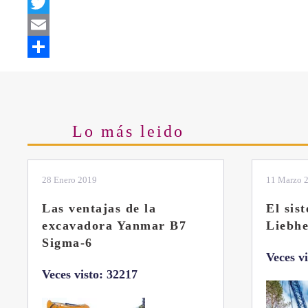
Facebook
Twitter
Email
Share
Lo más leido
28 Enero 2019
11 Marzo 
Las ventajas de la
El sis
excavadora Yanmar B7
Liebhe
Sigma-6
Veces v
Veces visto: 32217