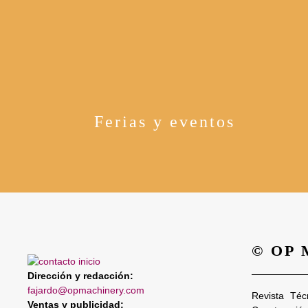
Ferias y eventos
© OP
Dirección y redacción:
fajardo@opmachinery.com
Revista Téc
Ventas y publicidad: