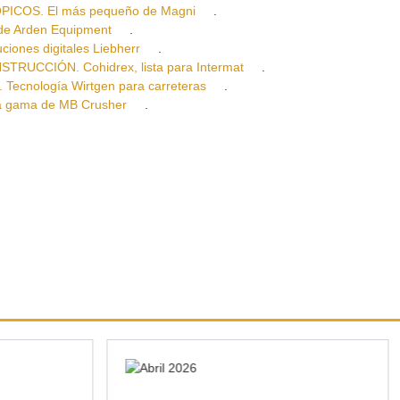
COS. El más pequeño de Magni
.
e Arden Equipment
.
es digitales Liebherr
.
UCCIÓN. Cohidrex, lista para Intermat
.
nología Wirtgen para carreteras
.
gama de MB Crusher
.