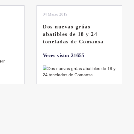
01 Febrero 2019
La botella aún no está
llena
sa
Veces visto: 21216