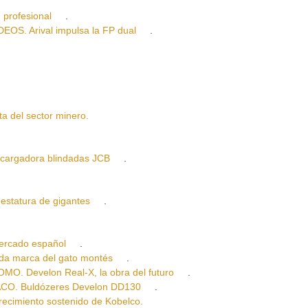
profesional
.
. Arival impulsa la FP dual
.
del sector minero.
rgadora blindadas JCB
.
tatura de gigantes
.
rcado español
.
 marca del gato montés
.
Develon Real-X, la obra del futuro
.
O. Buldózeres Develon DD130
.
imiento sostenido de Kobelco.