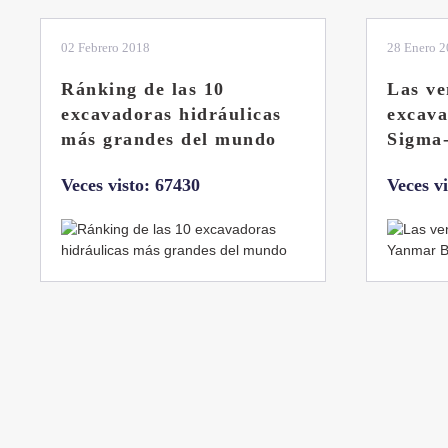
28 Enero 2019
11 Marzo 
Las ventajas de la
El sis
excavadora Yanmar B7
Liebhe
Sigma-6
Veces v
Veces visto: 32217