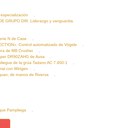
specialización
.
GRUPO DIR. Liderazgo y vanguardia.
rie N de Case
.
ION». Control automatizado de Vögele
.
ra de MB Crusher
.
per DR90ZAHG de Ausa
.
gue de la grúa Tadano AC 7.450-1
.
ial con Wirtgen
.
an, de manos de Riversa
.
ue Pampliega
.