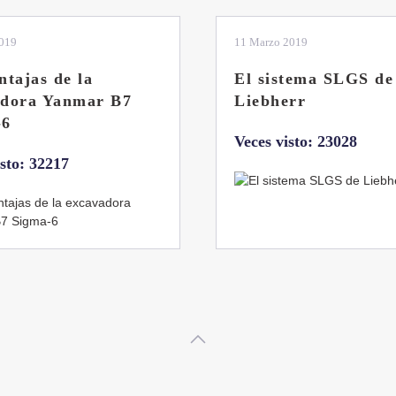
2019
04 Marzo 2019
tema SLGS de
Dos nuevas grúas
rr
abatibles de 18 y 24
toneladas de Coman
isto: 23028
Veces visto: 21655