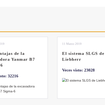
2019
04 Marzo 2019
tema SLGS de
Dos nuevas grúas
rr
abatibles de 18 y 24
toneladas de Coman
isto: 23028
Veces visto: 21655