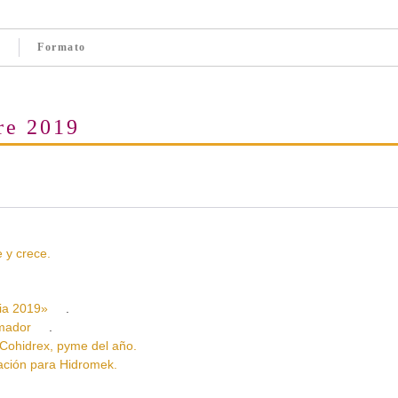
Formato
re 2019
y crece.
a 2019»
.
rmador
.
idrex, pyme del año.
ión para Hidromek.