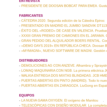
ENTREVISTA
-
PRESIDENTE DE DOOSAN BOBCAT PARA EMEA. Gusta
FABRICANTES
-
CÁTEDRA 2020. Segunda edición de la Cátedra Epiroc
-
PRESENTADO EN MADRID EL JUMBO SANDVIK DT1132i.
-
ÉXITO DEL «RODEO» DE CASE EN VALENCIA. Pruebas
-
XXXIII GRAN PREMIO DE CAMIONES EN EL JARAMA. C
-
GRAN PEDIDO DEL ALQUILADOR BOERS RENTAL. Contra
-
«DEMO DAYS 2019» EN REPÚBLICA CHECA. Doosan Bob
-
«MYMAGNI», NUEVO SOFTWARE DE MAGNI. Gestión efici
DISTRIBUIDORES
-
DEMOLICIONES AG CON ANZEVE. Alhambra y Sprayst
-
LOMAQ MAQUINARIA CON NGB. La primera eléctrica J
-
WALKIA ENTREGA DOS MIXTAS BLINDADAS. JCB HMEE p
-
PUERTAS ABIERTAS EN PINTO (MADRID). Todo lo nuev
-
PUERTAS ABIERTAS EN ZARAGOZA. LiuGong en España
EQUIPOS
-
LA NUEVA GAMA OXYGEN. El oxígeno de Manitou
.
-
TELESCÓPICAS CON DISEÑO MODULAR. La completa 