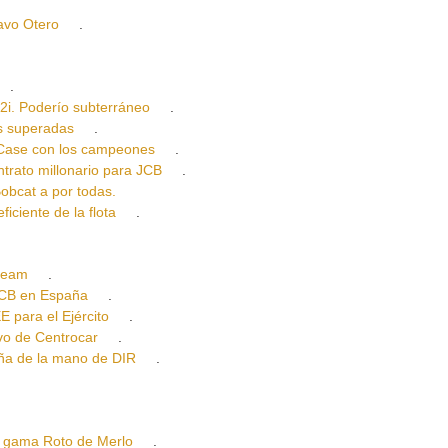
vo Otero
.
.
 Poderío subterráneo
.
 superadas
.
ase con los campeones
.
to millonario para JCB
.
cat a por todas.
ente de la flota
.
ream
.
CB en España
.
ara el Ejército
.
o de Centrocar
.
 de la mano de DIR
.
gama Roto de Merlo
.