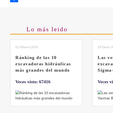
Share
Lo más leido
28 Enero 2019
11 Marzo 
Las ventajas de la
El sis
excavadora Yanmar B7
Liebhe
Sigma-6
Veces v
Veces visto: 32216