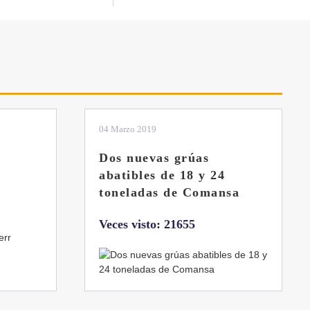
01 Febrero 2019
La botella aún no está
llena
sa
Veces visto: 21216