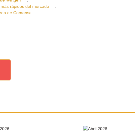
e Wirtgen
.
ás rápidos del mercado
.
rea de Comansa
.