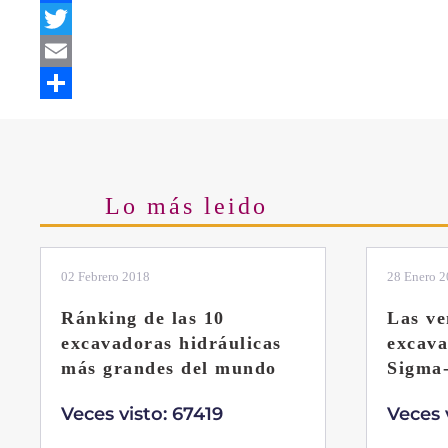
Facebook
Twitter
Email
Share
Lo más leido
28 Enero 2019
11 Marzo 
Las ventajas de la
El sis
excavadora Yanmar B7
Liebhe
Sigma-6
Veces 
Veces visto: 32216