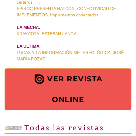
certeros
.
EPIROC PRESENTA HATCON, CONECTIVIDAD DE
IMPLEMENTOS. Implementos conectados
.
LA MECHA.
KRAKATOA. ESTEBAN LANGA
.
LA ÚLTIMA.
LUCAS Y LA INFORMACIÓN METEREOLÓGICA. JOSÉ
MARÍA POZAS
.
VER REVISTA
ONLINE
Todas las revistas