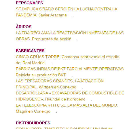
PERSONAJES
SE IMPLICA GRADO CERO EN LA LUCHA CONTRA LA
PANDEMIA. Javier Aracama
.
ÁRIDOS
LA FDA RECLAMA LA REACTIVACIÓN INMEDIATA DE LAS
OBRAS. Propuestas de acción
.
FABRICANTES
CINCO GRÚAS TORRE. Comansa sobrevuela el estadio
del Real Madrid
.
FÁBRICAS INDIAS DE BKT PARCIALMENTE OPERATIVAS.
Reinicia su producción BKT
.
LAS FRESADORAS GRANDES, LA ATRACCIÓN
PRINCIPAL. Wirtgen en Conexpo
.
DESARROLLARÁ «EXCAVADORAS DE COMBUSTIBLE DE
HIDRÓGENO». Hyundai de hidrógeno
.
LA TELESCÓPIA RTH 6.51, LA MÁS ALTA DEL MUNDO.
Magni en Conexpo
.
DISTRIBUIDORES
CON KUBOTA, THWAITES Y GOURDON. Ubaristi en