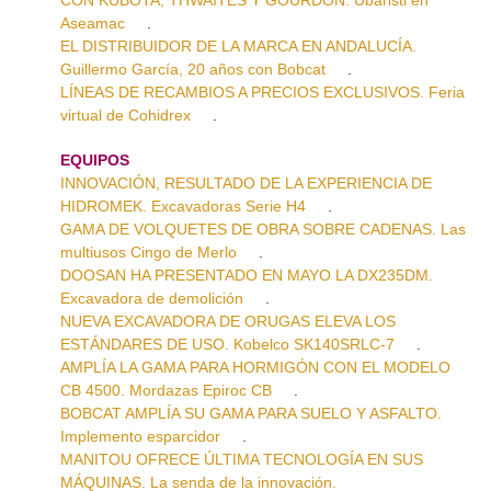
Aseamac
.
EL DISTRIBUIDOR DE LA MARCA EN ANDALUCÍA.
Guillermo García, 20 años con Bobcat
.
LÍNEAS DE RECAMBIOS A PRECIOS EXCLUSIVOS. Feria
virtual de Cohidrex
.
EQUIPOS
INNOVACIÓN, RESULTADO DE LA EXPERIENCIA DE
HIDROMEK. Excavadoras Serie H4
.
GAMA DE VOLQUETES DE OBRA SOBRE CADENAS. Las
multiusos Cingo de Merlo
.
DOOSAN HA PRESENTADO EN MAYO LA DX235DM.
Excavadora de demolición
.
NUEVA EXCAVADORA DE ORUGAS ELEVA LOS
ESTÁNDARES DE USO. Kobelco SK140SRLC-7
.
AMPLÍA LA GAMA PARA HORMIGÓN CON EL MODELO
CB 4500. Mordazas Epiroc CB
.
BOBCAT AMPLÍA SU GAMA PARA SUELO Y ASFALTO.
Implemento esparcidor
.
MANITOU OFRECE ÚLTIMA TECNOLOGÍA EN SUS
MÁQUINAS. La senda de la innovación.