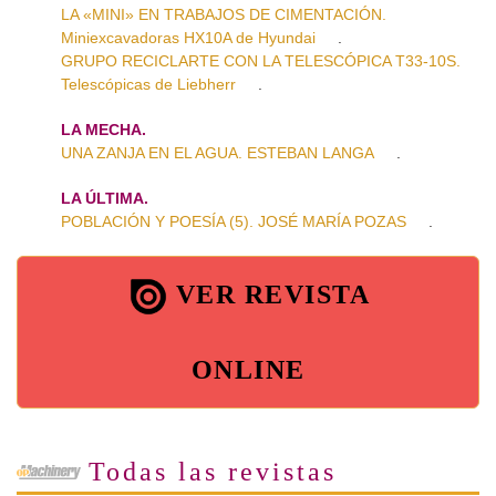
LA «MINI» EN TRABAJOS DE CIMENTACIÓN.
Miniexcavadoras HX10A de Hyundai
.
GRUPO RECICLARTE CON LA TELESCÓPICA T33-10S.
Telescópicas de Liebherr
.
LA MECHA.
UNA ZANJA EN EL AGUA. ESTEBAN LANGA
.
LA ÚLTIMA.
POBLACIÓN Y POESÍA (5). JOSÉ MARÍA POZAS
.
VER REVISTA
ONLINE
Todas las revistas