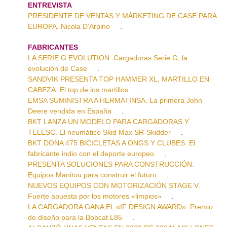
ENTREVISTA
PRESIDENTE DE VENTAS Y MÁRKETING DE CASE PARA
EUROPA. Nicola D’Arpino
.
FABRICANTES
LA SERIE G EVOLUTION. Cargadoras Serie G, la
evolución de Case
.
SANDVIK PRESENTA TOP HAMMER XL, MARTILLO EN
CABEZA. El top de los martillos
.
EMSA SUMINISTRA A HERMATINSA. La primera John
Deere vendida en España
.
BKT LANZA UN MODELO PARA CARGADORAS Y
TELESC. El neumático Skid Max SR-Skidder
.
BKT DONA 475 BICICLETAS A ONGS Y CLUBES. El
fabricante indio con el deporte europeo
.
PRESENTA SOLUCIONES PARA CONSTRUCCIÓN.
Equipos Manitou para construir el futuro
.
NUEVOS EQUIPOS CON MOTORIZACIÓN STAGE V.
Fuerte apuesta por los motores «limpios»
.
LA CARGADORA GANA EL «IF DESIGN AWARD». Premio
de diseño para la Bobcat L85
.