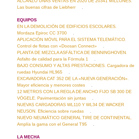
ALCANZÓ UNAS VENTAS EN 2020 DE 20341 MILLONES.
Las buenas cifras de Liebherr
.
EQUIPOS
EN LA DEMOLICIÓN DE EDIFICIOS ESCOLARES.
Mordaza Epiroc CC 3700
.
APLICACIÓN MÓVIL PARA EL SISTEMA TELEMÁTICO.
Control de flotas con «Doosan Connect»
.
PLANTA DE MEZCLA ASFÁLTICA DE BENNINGHOVEN.
Asfalto de calidad para la Fórmula 1
.
BAJO CONSUMO Y ALTAS PRESTACIONES. Cargadora de
ruedas Hyundai HL965
.
EXCAVADORA CAT 352 DE LA «NUEVA GENERACIÓN».
Mayor eficiencia y menores costes
.
12 METROS CON LA REGLA DE ANCHO FIJO SB 300 DE
VÖGELE. Pavimentación sin juntas
.
NUEVAS CARGADORAS WL110 Y WL34 DE WACKER
NEUSON. Eficiencia sobre ruedas
.
NUEVO NEUMÁTICO GENERAL TIRE DE CONTINENTAL.
Amplía la gama con el General T95
.
LA MECHA