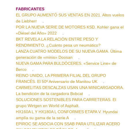
FABRICANTES
EL GRUPO AUMENTÓ SUS VENTAS EN 2021. Altos vuelos
de Liebherr
.
POR LA NUEVA SERIE DE MOTORES KSD. Kohler gana el
«Diésel del Año» 2022
.
BKT REVELA LA RELACIÓN ENTRE PESO Y
RENDIMIENTO. ¿Cuánto pesa un neumático?
LANZA CUATRO MODELOS DE SU NUEVA GAMA. Última
generación de «minis» Doosan
.
NUEVA GAMA PARA BULDÓCERES. «Service Line» de
Berco
.
REINO UNIDO, LA PRIMERA FILIAL DEL GRUPO
FRANCÉS. El 50º Aniversario de Manitou UK
.
CARMELITAS DESCALZAS USAN UNA MINICARGADORA.
La bendición de la cargadora Bobcat
.
SOLUCIONES SOSTENIBLES PARA CARRETERAS. El
grupo Wirtgen en World of Asphalt.
HX160A L Y HX180A L CONFORMES ETAPA V. Hyundai
amplía su gama de la serie A
.
EPIROC SE ASOCIA CON SSAB PARA UTILIZAR ACERO