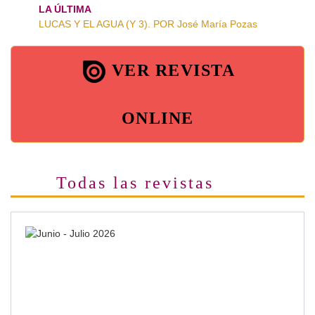
LA ÚLTIMA
LUCAS Y EL AGUA (Y 3). POR José María Pozas
VER REVISTA
ONLINE
Todas las revistas