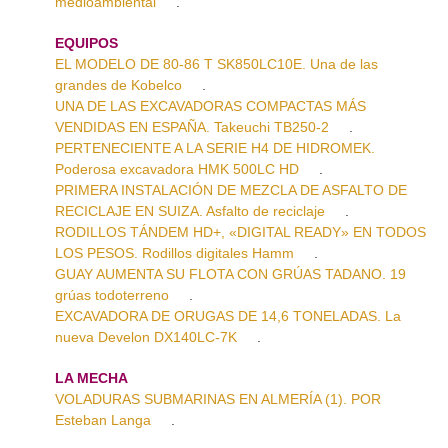
medioambiental
.
EQUIPOS
EL MODELO DE 80-86 T SK850LC10E. Una de las
grandes de Kobelco
.
UNA DE LAS EXCAVADORAS COMPACTAS MÁS
VENDIDAS EN ESPAÑA. Takeuchi TB250-2
.
PERTENECIENTE A LA SERIE H4 DE HIDROMEK.
Poderosa excavadora HMK 500LC HD
.
PRIMERA INSTALACIÓN DE MEZCLA DE ASFALTO DE
RECICLAJE EN SUIZA. Asfalto de reciclaje
.
RODILLOS TÁNDEM HD+, «DIGITAL READY» EN TODOS
LOS PESOS. Rodillos digitales Hamm
.
GUAY AUMENTA SU FLOTA CON GRÚAS TADANO. 19
grúas todoterreno
.
EXCAVADORA DE ORUGAS DE 14,6 TONELADAS. La
nueva Develon DX140LC-7K
.
LA MECHA
VOLADURAS SUBMARINAS EN ALMERÍA (1). POR
Esteban Langa
.