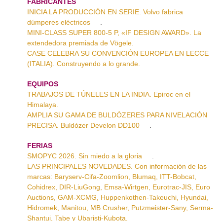
FABRICANTES
INICIA LA PRODUCCIÓN EN SERIE. Volvo fabrica
dúmperes eléctricos
.
MINI-CLASS SUPER 800-5 P, «IF DESIGN AWARD». La
extendedora premiada de Vögele.
CASE CELEBRA SU CONVENCIÓN EUROPEA EN LECCE
(ITALIA). Construyendo a lo grande.
EQUIPOS
TRABAJOS DE TÚNELES EN LA INDIA. Epiroc en el
Himalaya.
AMPLIA SU GAMA DE BULDÓZERES PARA NIVELACIÓN
PRECISA. Buldózer Develon DD100
.
FERIAS
SMOPYC 2026. Sin miedo a la gloria
.
LAS PRINCIPALES NOVEDADES. Con información de las
marcas: Baryserv-Cifa-Zoomlion, Blumaq, ITT-Bobcat,
Cohidrex, DIR-LiuGong, Emsa-Wirtgen, Eurotrac-JIS, Euro
Auctions, GAM-XCMG, Huppenkothen-Takeuchi, Hyundai,
Hidromek, Manitou, MB Crusher, Putzmeister-Sany, Serma-
Shantui, Tabe y Ubaristi-Kubota.