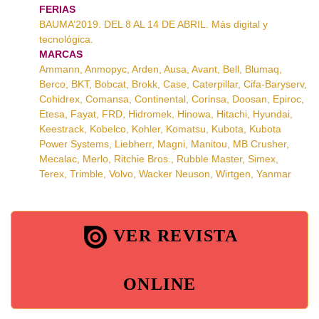
FERIAS
BAUMA’2019. DEL 8 AL 14 DE ABRIL. Más digital y
tecnológica.
MARCAS
Ammann, Anmopyc, Arden, Ausa, Avant, Bell, Blumaq,
Berco, BKT, Bobcat, Brokk, Case, Caterpillar, Cifa-Baryserv,
Cohidrex, Comansa, Continental, Corinsa, Doosan, Epiroc,
Etesa, Fayat, FRD, Hidromek, Hinowa, Hitachi, Hyundai,
Keestrack, Kobelco, Kohler, Komatsu, Kubota, Kubota
Power Systems, Liebherr, Magni, Manitou, MB Crusher,
Mecalac, Merlo, Ritchie Bros., Rubble Master, Simex,
Terex, Trimble, Volvo, Wacker Neuson, Wirtgen, Yanmar
VER REVISTA
ONLINE