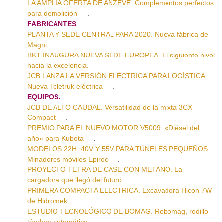
LA AMPLIA OFERTA DE ANZEVE. Complementos perfectos
para demolición
.
FABRICANTES
.
PLANTA Y SEDE CENTRAL PARA 2020. Nueva fábrica de
Magni
.
BKT INAUGURA NUEVA SEDE EUROPEA. El siguiente nivel
hacia la excelencia.
JCB LANZA LA VERSIÓN ELÉCTRICA PARA LOGÍSTICA.
Nueva Teletruk eléctrica
.
EQUIPOS.
JCB DE ALTO CAUDAL. Versatilidad de la mixta 3CX
Compact
.
PREMIO PARA EL NUEVO MOTOR V5009. «Diésel del
año» para Kubota
.
MODELOS 22H, 40V Y 55V PARA TÚNELES PEQUEÑOS.
Minadores móviles Epiroc
.
PROYECTO TETRA DE CASE CON METANO. La
cargadora que llegó del futuro
.
PRIMERA COMPACTA ELÉCTRICA. Excavadora Hicon 7W
de Hidromek
.
ESTUDIO TECNOLÓGICO DE BOMAG. Robomag, rodillo
tándem automático
.