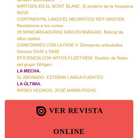
WIRTGEN EN EL MONT BLANC. El poderío de la fresadora
W220
.
CONTINENTAL LANZA EL NEUMÁTICO RDT-MASTER.
Resistencia a los cortes
.
20 MINICARGADORAS S450 EN BARAJAS. Bobcat de
altos vuelos.
CONFORMES CON LA FASE V. Dúmperes articulados
Doosan DA30 y DA45
.
EFICIENCIA CON WITOS FLEETVIEW. Gestión de flotas
del grupo Wirtgen
.
LA MECHA.
EL ABONADO. ESTEBAN LANGA FUENTES
.
LA ÚLTIMA.
PAÍSES VECINOS. JOSÉ MARÍA POZAS.
VER REVISTA
ONLINE