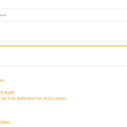
ato
DO
.
E AURÉ.
 VÍCTOR BARRIENTOS BOCCARDO
.
.
600MG
.