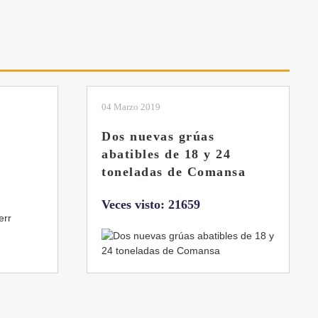
01 Febrero 2019
La botella aún no está
llena
sa
Veces visto: 21221