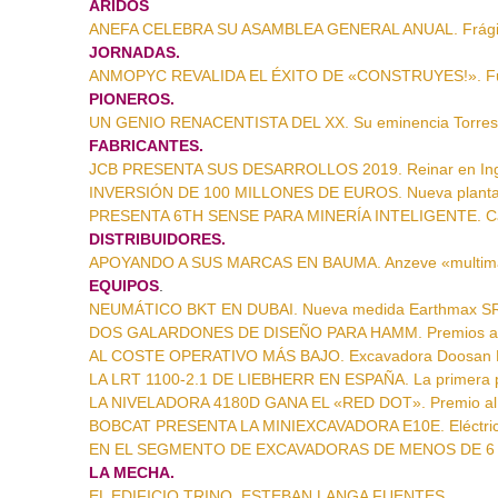
ÁRIDOS
ANEFA CELEBRA SU ASAMBLEA GENERAL ANUAL. Frágil 
JORNADAS.
ANMOPYC REVALIDA EL ÉXITO DE «CONSTRUYES!». Futu
PIONEROS.
UN GENIO RENACENTISTA DEL XX. Su eminencia Torre
FABRICANTES.
JCB PRESENTA SUS DESARROLLOS 2019. Reinar en Ingl
INVERSIÓN DE 100 MILLONES DE EUROS. Nueva planta 
PRESENTA 6TH SENSE PARA MINERÍA INTELIGENTE. Camb
DISTRIBUIDORES.
APOYANDO A SUS MARCAS EN BAUMA. Anzeve «multim
EQUIPOS
.
NEUMÁTICO BKT EN DUBAI. Nueva medida Earthmax S
DOS GALARDONES DE DISEÑO PARA HAMM. Premios al fut
AL COSTE OPERATIVO MÁS BAJO. Excavadora Doosan 
LA LRT 1100-2.1 DE LIEBHERR EN ESPAÑA. La primera p
LA NIVELADORA 4180D GANA EL «RED DOT». Premio al 
BOBCAT PRESENTA LA MINIEXCAVADORA E10E. Eléctrica
EN EL SEGMENTO DE EXCAVADORAS DE MENOS DE 6 T. B
LA MECHA.
EL EDIFICIO TRINO. ESTEBAN LANGA FUENTES
.