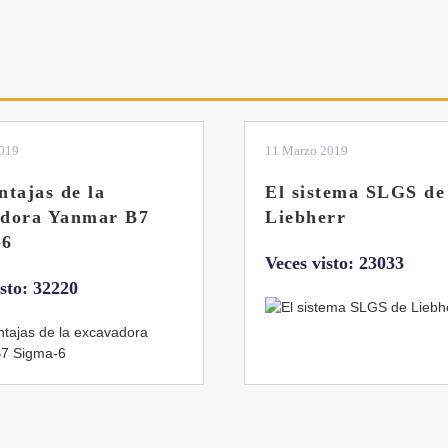
2019
04 Marzo 2019
tema SLGS de
Dos nuevas grúas
rr
abatibles de 18 y 24
toneladas de Coman
isto: 23033
Veces visto: 21659