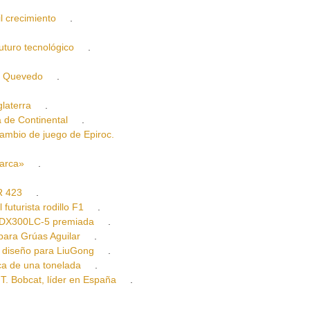
crecimiento
.
ro tecnológico
.
s Quevedo
.
aterra
.
de Continental
.
io de juego de Epiroc.
arca»
.
R 423
.
urista rodillo F1
.
DX300LC-5 premiada
.
ara Grúas Aguilar
.
diseño para LiuGong
.
 de una tonelada
.
obcat, líder en España
.