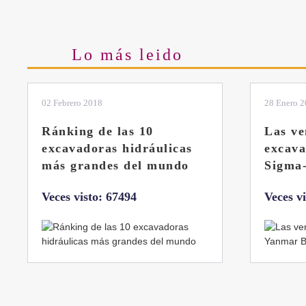
Lo más leido
28 Enero 2019
11 Marzo 
Las ventajas de la
El sis
excavadora Yanmar B7
Liebhe
Sigma-6
Veces v
Veces visto: 32220