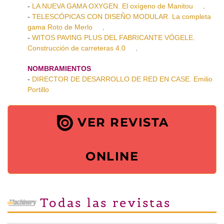
-
LA NUEVA GAMA OXYGEN. El oxígeno de Manitou
.
-
TELESCÓPICAS CON DISEÑO MODULAR. La completa
gama Roto de Merlo
.
-
WITOS PAVING PLUS DEL FABRICANTE VÖGELE.
Construcción de carreteras 4.0
.
NOMBRAMIENTOS
-
DIRECTOR DE DESARROLLO DE RED EN CASE. Emilio
Portillo
VER REVISTA
ONLINE
Todas las revistas