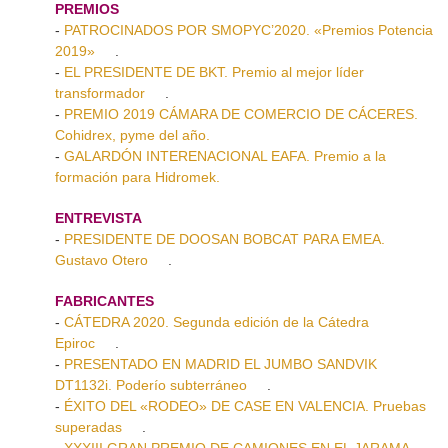
PREMIOS
-
PATROCINADOS POR SMOPYC’2020. «Premios Potencia
2019»
.
-
EL PRESIDENTE DE BKT. Premio al mejor líder
transformador
.
-
PREMIO 2019 CÁMARA DE COMERCIO DE CÁCERES.
Cohidrex, pyme del año.
-
GALARDÓN INTERENACIONAL EAFA. Premio a la
formación para Hidromek.
ENTREVISTA
-
PRESIDENTE DE DOOSAN BOBCAT PARA EMEA.
Gustavo Otero
.
FABRICANTES
-
CÁTEDRA 2020. Segunda edición de la Cátedra
Epiroc
.
-
PRESENTADO EN MADRID EL JUMBO SANDVIK
DT1132i. Poderío subterráneo
.
-
ÉXITO DEL «RODEO» DE CASE EN VALENCIA. Pruebas
superadas
.
-
XXXIII GRAN PREMIO DE CAMIONES EN EL JARAMA.