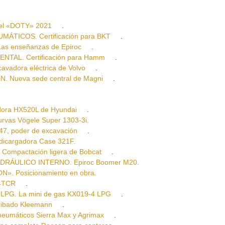
el «DOTY» 2021
.
TICOS. Certificación para BKT
.
s enseñanzas de Epiroc
.
TAL. Certificación para Hamm
.
dora eléctrica de Volvo
.
Nueva sede central de Magni
.
ra HX520L de Hyundai
.
vas Vögele Super 1303-3i.
, poder de excavación
.
cargadora Case 321F.
pactación ligera de Bobcat
.
RÁULICO INTERNO. Epiroc Boomer M20.
. Posicionamiento en obra.
04TCR
.
G. La mini de gas KX019-4 LPG
.
bado Kleemann
.
áticos Sierra Max y Agrimax
.