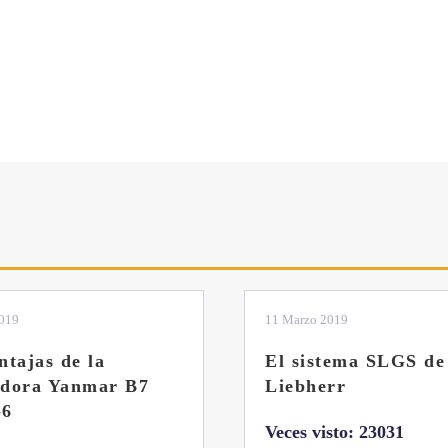
2019
04 Marzo 2019
tema SLGS de
Dos nuevas grúas
rr
abatibles de 18 y 24
toneladas de Coman
isto: 23031