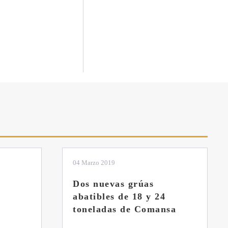
01 Febrero 2019
La botella aún no está
llena
sa
Veces visto: 21218