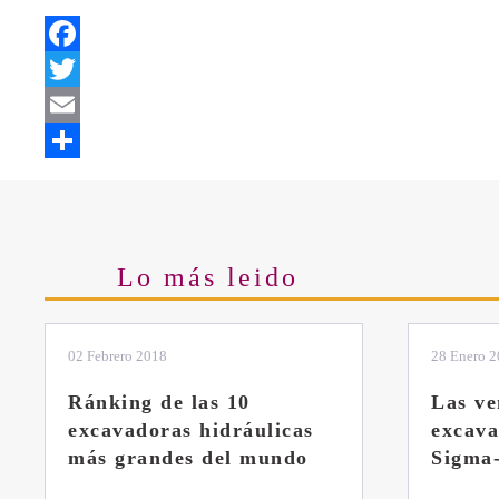
Facebook
Twitter
Email
Share
Lo más leido
28 Enero 2019
11 Marzo 
Las ventajas de la
El sis
excavadora Yanmar B7
Liebhe
Sigma-6
Veces v