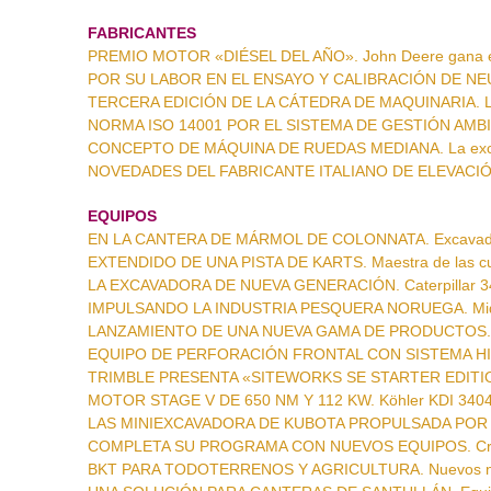
FABRICANTES
PREMIO MOTOR «DIÉSEL DEL AÑO». John Deere gana 
POR SU LABOR EN EL ENSAYO Y CALIBRACIÓN DE NEUMÁ
TERCERA EDICIÓN DE LA CÁTEDRA DE MAQUINARIA. La
NORMA ISO 14001 POR EL SISTEMA DE GESTIÓN AMBIEN
CONCEPTO DE MÁQUINA DE RUEDAS MEDIANA. La excava
NOVEDADES DEL FABRICANTE ITALIANO DE ELEVACIÓN. 
EQUIPOS
EN LA CANTERA DE MÁRMOL DE COLONNATA. Excavado
EXTENDIDO DE UNA PISTA DE KARTS. Maestra de las cur
LA EXCAVADORA DE NUEVA GENERACIÓN. Caterpillar 347
IMPULSANDO LA INDUSTRIA PESQUERA NORUEGA. Midi
LANZAMIENTO DE UNA NUEVA GAMA DE PRODUCTOS. Com
EQUIPO DE PERFORACIÓN FRONTAL CON SISTEMA HID
TRIMBLE PRESENTA «SITEWORKS SE STARTER EDITION»
MOTOR STAGE V DE 650 NM Y 112 KW. Köhler KDI 34
LAS MINIEXCAVADORA DE KUBOTA PROPULSADA POR LP
COMPLETA SU PROGRAMA CON NUEVOS EQUIPOS. Cri
BKT PARA TODOTERRENOS Y AGRICULTURA. Nuevos neum