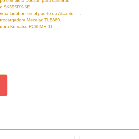
 completo Doosan para canteras
.
co SK55SRX-6E
.
Liebherr en el puerto de Alicante
.
ocargadora Mecalac TLB880.
ora Komatsu PC88MR-11
.