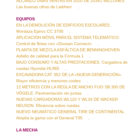
ALCANZÓ UNAS VENTAS EN 2020 DE 20341 MILLONES.
Las buenas cifras de Liebherr
.
EQUIPOS
EN LA DEMOLICIÓN DE EDIFICIOS ESCOLARES.
Mordaza Epiroc CC 3700
.
APLICACIÓN MÓVIL PARA EL SISTEMA TELEMÁTICO.
Control de flotas con «Doosan Connect»
.
PLANTA DE MEZCLA ASFÁLTICA DE BENNINGHOVEN.
Asfalto de calidad para la Fórmula 1
.
BAJO CONSUMO Y ALTAS PRESTACIONES. Cargadora de
ruedas Hyundai HL965
.
EXCAVADORA CAT 352 DE LA «NUEVA GENERACIÓN».
Mayor eficiencia y menores costes
.
12 METROS CON LA REGLA DE ANCHO FIJO SB 300 DE
VÖGELE. Pavimentación sin juntas
.
NUEVAS CARGADORAS WL110 Y WL34 DE WACKER
NEUSON. Eficiencia sobre ruedas
.
NUEVO NEUMÁTICO GENERAL TIRE DE CONTINENTAL.
Amplía la gama con el General T95
.
LA MECHA