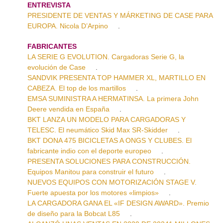
ENTREVISTA
PRESIDENTE DE VENTAS Y MÁRKETING DE CASE PARA
EUROPA. Nicola D’Arpino
.
FABRICANTES
LA SERIE G EVOLUTION. Cargadoras Serie G, la
evolución de Case
.
SANDVIK PRESENTA TOP HAMMER XL, MARTILLO EN
CABEZA. El top de los martillos
.
EMSA SUMINISTRA A HERMATINSA. La primera John
Deere vendida en España
.
BKT LANZA UN MODELO PARA CARGADORAS Y
TELESC. El neumático Skid Max SR-Skidder
.
BKT DONA 475 BICICLETAS A ONGS Y CLUBES. El
fabricante indio con el deporte europeo
.
PRESENTA SOLUCIONES PARA CONSTRUCCIÓN.
Equipos Manitou para construir el futuro
.
NUEVOS EQUIPOS CON MOTORIZACIÓN STAGE V.
Fuerte apuesta por los motores «limpios»
.
LA CARGADORA GANA EL «IF DESIGN AWARD». Premio
de diseño para la Bobcat L85
.