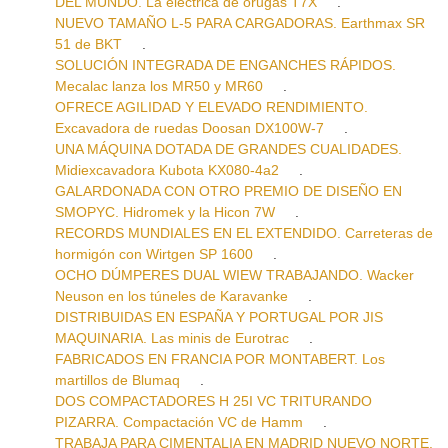
DEL MUNDO. La eléctrica de orugas T7X
.
NUEVO TAMAÑO L-5 PARA CARGADORAS. Earthmax SR
51 de BKT
.
SOLUCIÓN INTEGRADA DE ENGANCHES RÁPIDOS.
Mecalac lanza los MR50 y MR60
.
OFRECE AGILIDAD Y ELEVADO RENDIMIENTO.
Excavadora de ruedas Doosan DX100W-7
.
UNA MÁQUINA DOTADA DE GRANDES CUALIDADES.
Midiexcavadora Kubota KX080-4a2
.
GALARDONADA CON OTRO PREMIO DE DISEÑO EN
SMOPYC. Hidromek y la Hicon 7W
.
RECORDS MUNDIALES EN EL EXTENDIDO. Carreteras de
hormigón con Wirtgen SP 1600
.
OCHO DÚMPERES DUAL WIEW TRABAJANDO. Wacker
Neuson en los túneles de Karavanke
.
DISTRIBUIDAS EN ESPAÑA Y PORTUGAL POR JIS
MAQUINARIA. Las minis de Eurotrac
.
FABRICADOS EN FRANCIA POR MONTABERT. Los
martillos de Blumaq
.
DOS COMPACTADORES H 25I VC TRITURANDO
PIZARRA. Compactación VC de Hamm
.
TRABAJA PARA CIMENTALIA EN MADRID NUEVO NORTE.