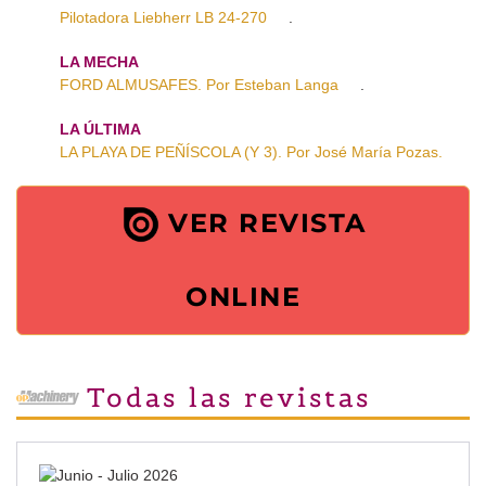
Pilotadora Liebherr LB 24-270
.
LA MECHA
FORD ALMUSAFES. Por Esteban Langa
.
LA ÚLTIMA
LA PLAYA DE PEÑÍSCOLA (Y 3). Por José María Pozas.
VER REVISTA
ONLINE
Todas las revistas