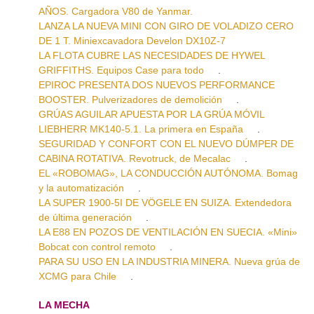
AÑOS. Cargadora V80 de Yanmar.
LANZA LA NUEVA MINI CON GIRO DE VOLADIZO CERO
DE 1 T. Miniexcavadora Develon DX10Z-7
LA FLOTA CUBRE LAS NECESIDADES DE HYWEL
GRIFFITHS. Equipos Case para todo
.
EPIROC PRESENTA DOS NUEVOS PERFORMANCE
BOOSTER. Pulverizadores de demolición
.
GRÚAS AGUILAR APUESTA POR LA GRÚA MÓVIL
LIEBHERR MK140-5.1. La primera en España
.
SEGURIDAD Y CONFORT CON EL NUEVO DÚMPER DE
CABINA ROTATIVA. Revotruck, de Mecalac
.
EL «ROBOMAG», LA CONDUCCIÓN AUTÓNOMA. Bomag
y la automatización
.
LA SUPER 1900-5I DE VÖGELE EN SUIZA. Extendedora
de última generación
.
LA E88 EN POZOS DE VENTILACIÓN EN SUECIA. «Mini»
Bobcat con control remoto
.
PARA SU USO EN LA INDUSTRIA MINERA. Nueva grúa de
XCMG para Chile
.
LA MECHA