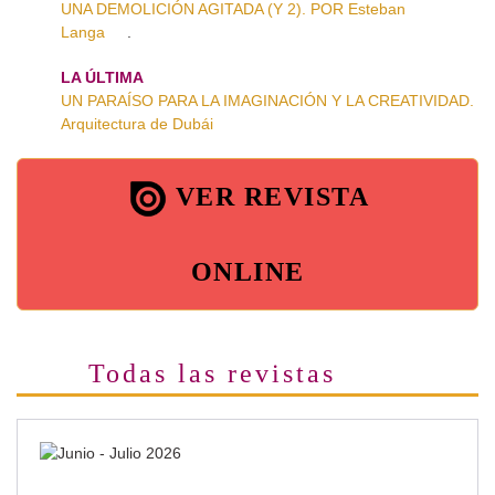
UNA DEMOLICIÓN AGITADA (Y 2). POR Esteban
Langa
.
LA ÚLTIMA
UN PARAÍSO PARA LA IMAGINACIÓN Y LA CREATIVIDAD.
Arquitectura de Dubái
VER REVISTA
ONLINE
Todas las revistas