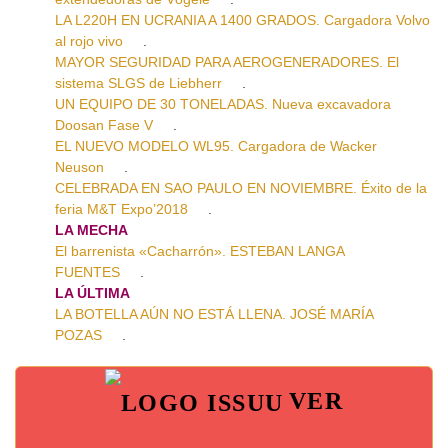
LA L220H EN UCRANIA A 1400 GRADOS. Cargadora Volvo
al rojo vivo
.
MAYOR SEGURIDAD PARA AEROGENERADORES. El
sistema SLGS de Liebherr
.
UN EQUIPO DE 30 TONELADAS. Nueva excavadora
Doosan Fase V
.
EL NUEVO MODELO WL95. Cargadora de Wacker
Neuson
.
CELEBRADA EN SAO PAULO EN NOVIEMBRE. Éxito de la
feria M&T Expo’2018
.
LA MECHA
El barrenista «Cacharrón». ESTEBAN LANGA
FUENTES
.
LA ÚLTIMA
LA BOTELLA AÚN NO ESTÁ LLENA. JOSÉ MARÍA
POZAS
.
VER