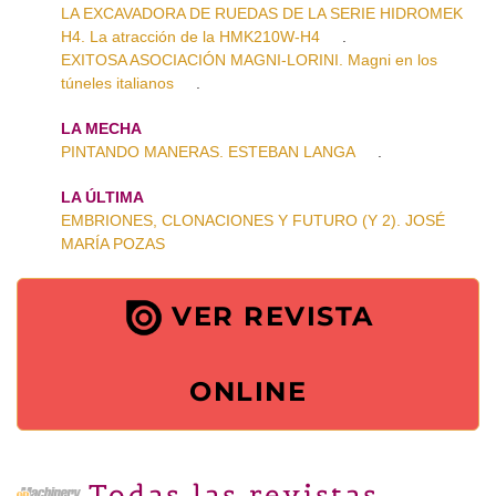
LA EXCAVADORA DE RUEDAS DE LA SERIE HIDROMEK
H4. La atracción de la HMK210W-H4
.
EXITOSA ASOCIACIÓN MAGNI-LORINI. Magni en los
túneles italianos
.
LA MECHA
PINTANDO MANERAS. ESTEBAN LANGA
.
LA ÚLTIMA
EMBRIONES, CLONACIONES Y FUTURO (Y 2). JOSÉ
MARÍA POZAS
VER REVISTA
ONLINE
Todas las revistas