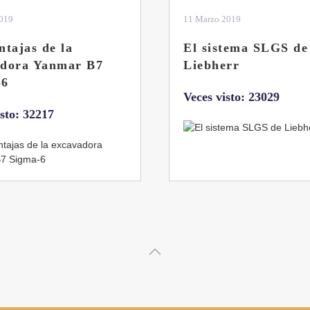
2019
04 Marzo 2019
tema SLGS de
Dos nuevas grúas
rr
abatibles de 18 y 24
toneladas de Coman
isto: 23029
Veces visto: 21656