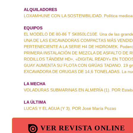
ALQUILADORES
LOXAMHUNE CON LA SOSTENIBILIDAD. Política medioa
EQUIPOS
EL MODELO DE 80-86 T SK850LC10E. Una de las grande
UNA DE LAS EXCAVADORAS COMPACTAS MÁS VENDIDAS
PERTENECIENTE A LA SERIE H4 DE HIDROMEK. Podero
PRIMERA INSTALACIÓN DE MEZCLA DE ASFALTO DE RECIC
RODILLOS TÁNDEM HD+, «DIGITAL READY» EN TODOS L
GUAY AUMENTA SU FLOTA CON GRÚAS TADANO. 19 grúa
EXCAVADORA DE ORUGAS DE 14,6 TONELADAS. La nue
LA MECHA
VOLADURAS SUBMARINAS EN ALMERÍA (1). POR Esteb
LA ÚLTIMA
LUCAS Y EL AGUA (Y 3). POR José María Pozas
VER REVISTA ONLINE