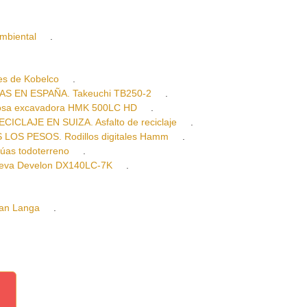
mbiental
.
s de Kobelco
.
 EN ESPAÑA. Takeuchi TB250-2
.
sa excavadora HMK 500LC HD
.
LAJE EN SUIZA. Asfalto de reciclaje
.
OS PESOS. Rodillos digitales Hamm
.
s todoterreno
.
va Develon DX140LC-7K
.
an Langa
.