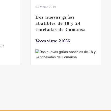
01 Febrero 2019
La botella aún no está
llena
sa
Veces visto: 21217