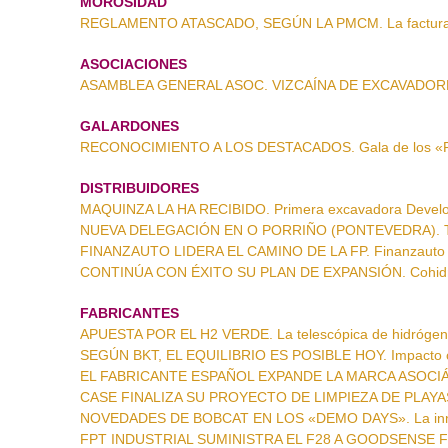
MOROSIDAD
REGLAMENTO ATASCADO, SEGÚN LA PMCM. La facturaci
ASOCIACIONES
ASAMBLEA GENERAL ASOC. VIZCAÍNA DE EXCAVADORES
GALARDONES
RECONOCIMIENTO A LOS DESTACADOS. Gala de los «Pr
DISTRIBUIDORES
MAQUINZA LA HA RECIBIDO. Primera excavadora Devel
NUEVA DELEGACIÓN EN O PORRIÑO (PONTEVEDRA). Taller
FINANZAUTO LIDERA EL CAMINO DE LA FP. Finanzauto co
CONTINÚA CON ÉXITO SU PLAN DE EXPANSIÓN. Cohidre
FABRICANTES
APUESTA POR EL H2 VERDE. La telescópica de hidrógen
SEGÚN BKT, EL EQUILIBRIO ES POSIBLE HOY. Impacto ce
EL FABRICANTE ESPAÑOL EXPANDE LA MARCA ASOCIÁ
CASE FINALIZA SU PROYECTO DE LIMPIEZA DE PLAYAS. L
NOVEDADES DE BOBCAT EN LOS «DEMO DAYS». La inno
FPT INDUSTRIAL SUMINISTRA EL F28 A GOODSENSE FOR