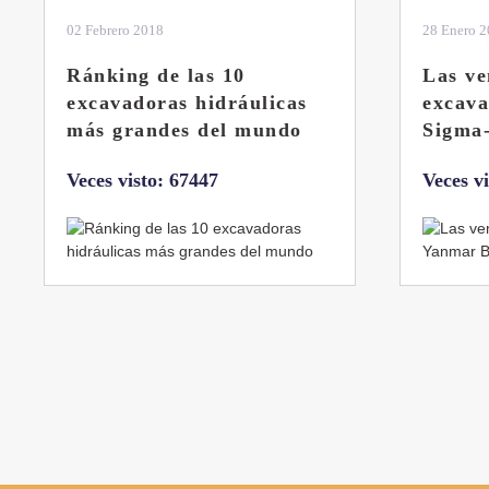
28 Enero 2019
11 Marzo 
Las ventajas de la
El sis
excavadora Yanmar B7
Liebhe
Sigma-6
Veces v
Veces visto: 32217