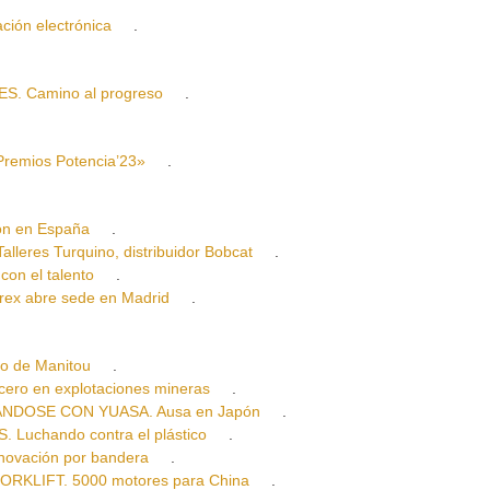
ón electrónica
.
. Camino al progreso
.
emios Potencia’23»
.
on en España
.
es Turquino, distribuidor Bobcat
.
n el talento
.
x abre sede en Madrid
.
o de Manitou
.
ro en explotaciones mineras
.
NDOSE CON YUASA. Ausa en Japón
.
uchando contra el plástico
.
vación por bandera
.
KLIFT. 5000 motores para China
.