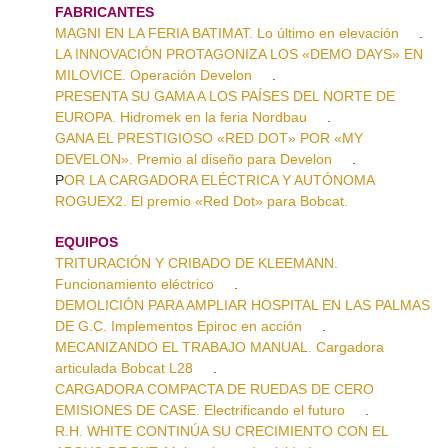
FABRICANTES
MAGNI EN LA FERIA BATIMAT. Lo último en elevación
.
LA INNOVACIÓN PROTAGONIZA LOS «DEMO DAYS» EN
MILOVICE. Operación Develon
.
PRESENTA SU GAMA A LOS PAÍSES DEL NORTE DE
EUROPA. Hidromek en la feria Nordbau
.
GANA EL PRESTIGIOSO «RED DOT» POR «MY
DEVELON». Premio al diseño para Develon
.
P
OR LA CARGADORA ELÉCTRICA Y AUTÓNOMA
ROGUEX2. El premio «Red Dot» para Bobcat.
EQUIPOS
TRITURACIÓN Y CRIBADO DE KLEEMANN.
Funcionamiento eléctrico
.
DEMOLICIÓN PARA AMPLIAR HOSPITAL EN LAS PALMAS
DE G.C. Implementos Epiroc en acción
.
MECANIZANDO EL TRABAJO MANUAL. Cargadora
articulada Bobcat L28
.
CARGADORA COMPACTA DE RUEDAS DE CERO
EMISIONES DE CASE. Electrificando el futuro
.
R.H. WHITE CONTINÚA SU CRECIMIENTO CON EL