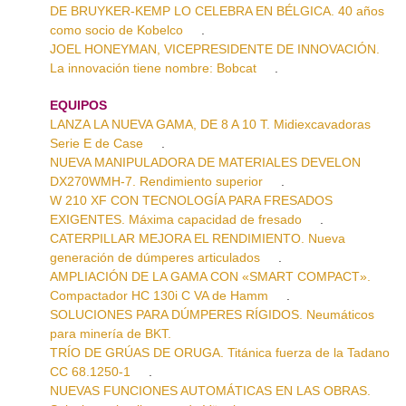
DE BRUYKER-KEMP LO CELEBRA EN BÉLGICA. 40 años
como socio de Kobelco
.
JOEL HONEYMAN, VICEPRESIDENTE DE INNOVACIÓN.
La innovación tiene nombre: Bobcat
.
EQUIPOS
LANZA LA NUEVA GAMA, DE 8 A 10 T. Midiexcavadoras
Serie E de Case
.
NUEVA MANIPULADORA DE MATERIALES DEVELON
DX270WMH-7. Rendimiento superior
.
W 210 XF CON TECNOLOGÍA PARA FRESADOS
EXIGENTES. Máxima capacidad de fresado
.
CATERPILLAR MEJORA EL RENDIMIENTO. Nueva
generación de dúmperes articulados
.
AMPLIACIÓN DE LA GAMA CON «SMART COMPACT».
Compactador HC 130i C VA de Hamm
.
SOLUCIONES PARA DÚMPERES RÍGIDOS. Neumáticos
para minería de BKT.
TRÍO DE GRÚAS DE ORUGA. Titánica fuerza de la Tadano
CC 68.1250-1
.
NUEVAS FUNCIONES AUTOMÁTICAS EN LAS OBRAS.