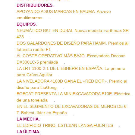
DISTRIBUIDORES.
APOYANDO A SUS MARCAS EN BAUMA. Anzeve
«multimarca»
.
EQUIPOS
.
NEUMÁTICO BKT EN DUBAI. Nueva medida Earthmax SR
423
.
DOS GALARDONES DE DISEÑO PARA HAMM. Premios al
futurista rodillo F1
.
AL COSTE OPERATIVO MÁS BAJO. Excavadora Doosan
DX300LC-5 premiada
.
LA LRT 1100-2.1 DE LIEBHERR EN ESPAÑA. La primera
para Grúas Aguilar
.
LA NIVELADORA 4180D GANA EL «RED DOT». Premio al
diseño para LiuGong
.
BOBCAT PRESENTA LA MINIEXCAVADORA E10E. Eléctrica
de una tonelada
.
EN EL SEGMENTO DE EXCAVADORAS DE MENOS DE 6
T. Bobcat, líder en España
.
LA MECHA.
EL EDIFICIO TRINO. ESTEBAN LANGA FUENTES
.
LA ÚLTIMA.