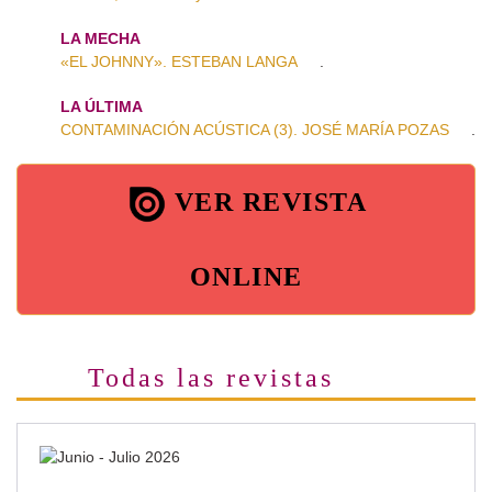
LA MECHA
«EL JOHNNY». ESTEBAN LANGA
.
LA ÚLTIMA
CONTAMINACIÓN ACÚSTICA (3). JOSÉ MARÍA POZAS
.
VER REVISTA
ONLINE
Todas las revistas