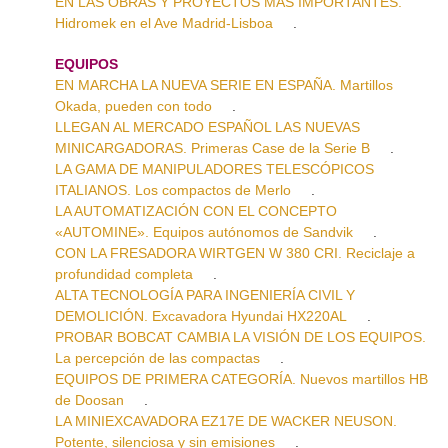
EN LAS OBRAS Y PROYECTOS MÁS IMPORTANTES.
Hidromek en el Ave Madrid-Lisboa
.
EQUIPOS
EN MARCHA LA NUEVA SERIE EN ESPAÑA. Martillos
Okada, pueden con todo
.
LLEGAN AL MERCADO ESPAÑOL LAS NUEVAS
MINICARGADORAS. Primeras Case de la Serie B
.
LA GAMA DE MANIPULADORES TELESCÓPICOS
ITALIANOS. Los compactos de Merlo
.
LA AUTOMATIZACIÓN CON EL CONCEPTO
«AUTOMINE». Equipos autónomos de Sandvik
.
CON LA FRESADORA WIRTGEN W 380 CRI. Reciclaje a
profundidad completa
.
ALTA TECNOLOGÍA PARA INGENIERÍA CIVIL Y
DEMOLICIÓN. Excavadora Hyundai HX220AL
.
PROBAR BOBCAT CAMBIA LA VISIÓN DE LOS EQUIPOS.
La percepción de las compactas
.
EQUIPOS DE PRIMERA CATEGORÍA. Nuevos martillos HB
de Doosan
.
LA MINIEXCAVADORA EZ17E DE WACKER NEUSON.
Potente, silenciosa y sin emisiones
.