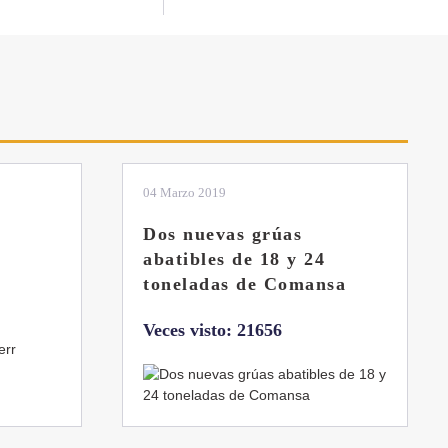
01 Febrero 2019
La botella aún no está
llena
sa
Veces visto: 21216