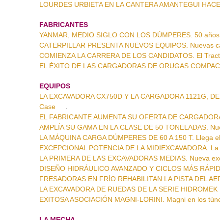
LOURDES URBIETA EN LA CANTERA AMANTEGUI HACE 2
FABRICANTES
YANMAR, MEDIO SIGLO CON LOS DÚMPERES. 50 años d
CATERPILLAR PRESENTA NUEVOS EQUIPOS. Nuevas carg
COMIENZA LA CARRERA DE LOS CANDIDATOS. El Tractor
EL ÉXITO DE LAS CARGADORAS DE ORUGAS COMPACTAS.
EQUIPOS
LA EXCAVADORA CX750D Y LA CARGADORA 1121G, DE CA
Case
.
EL FABRICANTE AUMENTA SU OFERTA DE CARGADORAS. M
AMPLÍA SU GAMA EN LA CLASE DE 50 TONELADAS. Nueva
LA MÁQUINA CARGA DÚMPERES DE 60 A 150 T. Llega el
EXCEPCIONAL POTENCIA DE LA MIDIEXCAVADORA. La n
LA PRIMERA DE LAS EXCAVADORAS MEDIAS. Nueva ex
DISEÑO HIDRÁULICO AVANZADO Y CICLOS MÁS RÁPIDOS.
FRESADORAS EN FRÍO REHABILITAN LA PISTA DEL AER
LA EXCAVADORA DE RUEDAS DE LA SERIE HIDROMEK H4
EXITOSA ASOCIACIÓN MAGNI-LORINI. Magni en los túnel
LA MECHA