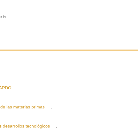
ato
JARDO
.
e las materias primas
.
esarrollos tecnológicos
.