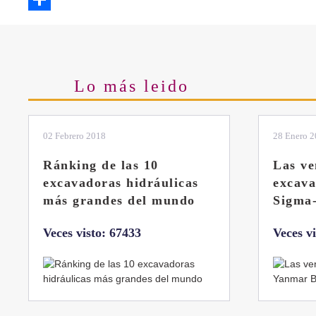
Share
Lo más leido
28 Enero 2019
11 Marzo 
Las ventajas de la
El sis
excavadora Yanmar B7
Liebhe
Sigma-6
Veces v
Veces visto: 32217