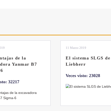
2019
04 Marzo 2019
tema SLGS de
Dos nuevas grúas
rr
abatibles de 18 y 24
toneladas de Coman
isto: 23028
Veces visto: 21656