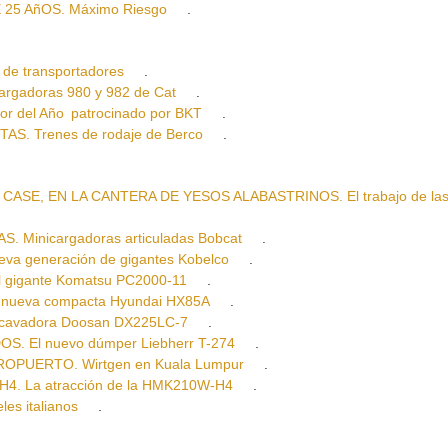
5 AñOS. Máximo Riesgo
.
e transportadores
.
adoras 980 y 982 de Cat
.
 del Año patrocinado por BKT
.
 Trenes de rodaje de Berco
.
SE, EN LA CANTERA DE YESOS ALABASTRINOS. El trabajo de las
inicargadoras articuladas Bobcat
.
 generación de gigantes Kobelco
.
 gigante Komatsu PC2000-11
.
ueva compacta Hyundai HX85A
.
cavadora Doosan DX225LC-7
.
 El nuevo dúmper Liebherr T-274
.
OPUERTO. Wirtgen en Kuala Lumpur
.
. La atracción de la HMK210W-H4
.
es italianos
.