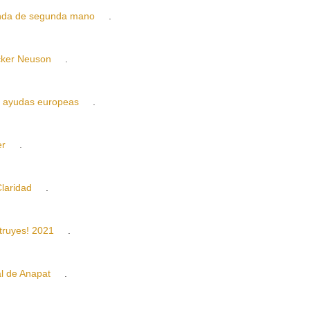
da de segunda mano
.
er Neuson
.
ayudas europeas
.
er
.
laridad
.
ruyes! 2021
.
 de Anapat
.