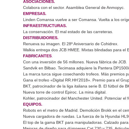
ASOCIACIONES.
Colabora con el sector. Asamblea General de Anmopyc.
EMPRESAS.
Linden Comansa vuelve a ser Comansa. Vuelta a los oríg
INFRAESTRUCTURAS.
La conservación. El mal estado de las carreteras.
DISTRIBUIDORES.
Renueva su imagen. El 28º Aniversario de Cohidrex.
Walkia entrega dos JCB HMEE. Mixtas blindadas para el Ej
FABRICANTES
.
Con una inversión de 56 millones. Nueva fábrica de JCB.
Sandvik en Bilbao. Tecimasa adquiere la Pantera DP1500i
La marca turca sigue cosechando trofeos. Más premios p
Gana el trofeo «Digital RR.HH’2018». Premio para el Gru
BKT, patrocinador de la liga italiana serie B. El fútbol de B
Nueva torre de control Epiroc. La mina digital.
Kohler, patrocinador del Manchester United. Potenciar el f
EQUIPOS.
Robots en el metro de Madrid. Demolición Brokk en el cen
Nueva cargadora de ruedas. La fuerza de la Hyundai HL
El top de la gama BKT para manipuladoras. Calzado para 
Mejoras de diseño para dúmperes Cat 730 y 735. Articulad