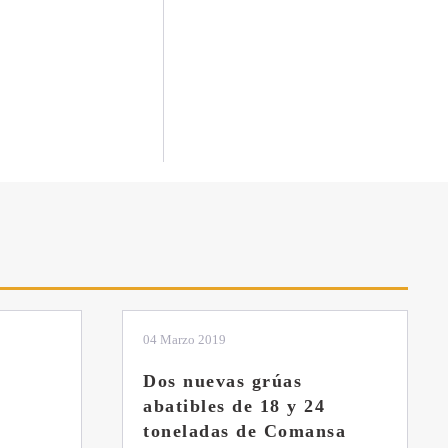
01 Febrero 2019
La botella aún no está
llena
sa