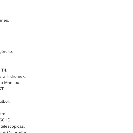
enes.
ército.
 T4.
ara Hidromek.
po Manitou.
KT.
útbol.
tro.
960HD.
telescópicas.
os Caterpillar.