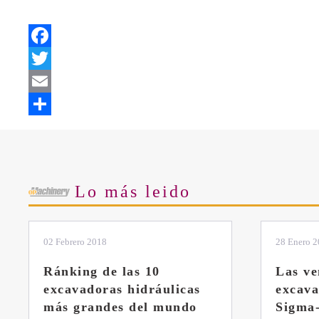
Facebook
Twitter
Email
Share
Lo más leido
28 Enero 2019
11 Marzo 
Las ventajas de la
El sis
excavadora Yanmar B7
Liebhe
Sigma-6