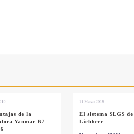
2019
04 Marzo 2019
tema SLGS de
Dos nuevas grúas
rr
abatibles de 18 y 24
toneladas de Coman