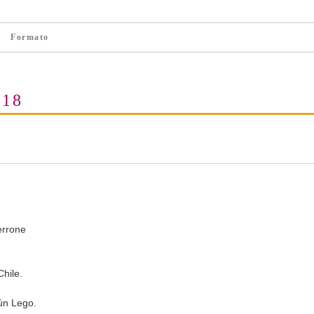
Formato
018
errone
Chile.
ún Lego.