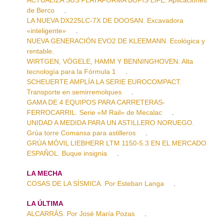
de Berco
.
LA NUEVA DX225LC-7X DE DOOSAN. Excavadora
«inteligente»
.
NUEVA GENERACIÓN EVO2 DE KLEEMANN. Ecológica y
rentable.
WIRTGEN, VÖGELE, HAMM Y BENNINGHOVEN. Alta
tecnología para la Fórmula 1
.
SCHEUERTE AMPLÍA LA SERIE EUROCOMPACT.
Transporte en semirremolques
.
GAMA DE 4 EQUIPOS PARA CARRETERAS-
FERROCARRIL. Serie «M Rail» de Mecalac
.
UNIDAD A MEDIDA PARA UN ASTILLERO NORUEGO.
Grúa torre Comansa para astilleros
.
GRÚA MÓVIL LIEBHERR LTM 1150-5.3 EN EL MERCADO
ESPAÑOL. Buque insignia
.
LA MECHA
COSAS DE LA SÍSMICA. Por Esteban Langa
.
LA ÚLTIMA
ALCARRÁS. Por José María Pozas
.