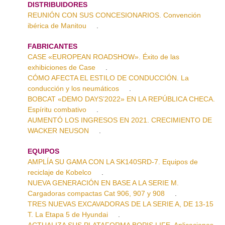
DISTRIBUIDORES
REUNIÓN CON SUS CONCESIONARIOS. Convención
ibérica de Manitou
.
FABRICANTES
CASE «EUROPEAN ROADSHOW». Éxito de las
exhibiciones de Case
.
CÓMO AFECTA EL ESTILO DE CONDUCCIÓN. La
conducción y los neumáticos
.
BOBCAT «DEMO DAYS’2022» EN LA REPÚBLICA CHECA.
Espíritu combativo
.
AUMENTÓ LOS INGRESOS EN 2021. CRECIMIENTO DE
WACKER NEUSON
.
EQUIPOS
AMPLÍA SU GAMA CON LA SK140SRD-7. Equipos de
reciclaje de Kobelco
.
NUEVA GENERACIÓN EN BASE A LA SERIE M.
Cargadoras compactas Cat 906, 907 y 908
.
TRES NUEVAS EXCAVADORAS DE LA SERIE A, DE 13-15
T. La Etapa 5 de Hyundai
.
ACTUALIZA SUS PLATAFORMA BOPIS LIFE. Aplicaciones