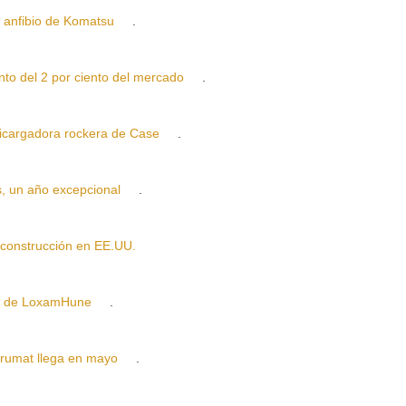
nfibio de Komatsu
.
 del 2 por ciento del mercado
.
argadora rockera de Case
.
un año excepcional
.
nstrucción en EE.UU.
 de LoxamHune
.
mat llega en mayo
.