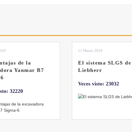
2019
04 Marzo 2019
tema SLGS de
Dos nuevas grúas
rr
abatibles de 18 y 24
toneladas de Coman
isto: 23032
Veces visto: 21658