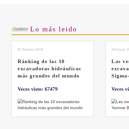
Share
Lo más leido
28 Enero 2019
11 Marzo 
Las ventajas de la
El sis
excavadora Yanmar B7
Liebhe
Sigma-6
Veces v
Veces visto: 32220