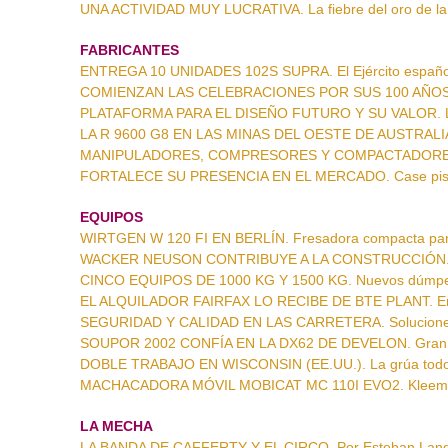
UNA ACTIVIDAD MUY LUCRATIVA. La fiebre del oro de la 
FABRICANTES
ENTREGA 10 UNIDADES 102S SUPRA. El Ejército españo
COMIENZAN LAS CELEBRACIONES POR SUS 100 AÑOS. El 
PLATAFORMA PARA EL DISEÑO FUTURO Y SU VALOR. La v
LA R 9600 G8 EN LAS MINAS DEL OESTE DE AUSTRALIA. E
MANIPULADORES, COMPRESORES Y COMPACTADORES. Bob
FORTALECE SU PRESENCIA EN EL MERCADO. Case pisa f
EQUIPOS
WIRTGEN W 120 FI EN BERLÍN. Fresadora compacta par
WACKER NEUSON CONTRIBUYE A LA CONSTRUCCIÓN. Pri
CINCO EQUIPOS DE 1000 KG Y 1500 KG. Nuevos dúmpe
EL ALQUILADOR FAIRFAX LO RECIBE DE BTE PLANT. Ent
SEGURIDAD Y CALIDAD EN LAS CARRETERA. Soluciones 
SOUPOR 2002 CONFÍA EN LA DX62 DE DEVELON. Gran p
DOBLE TRABAJO EN WISCONSIN (EE.UU.). La grúa todot
MACHACADORA MÓVIL MOBICAT MC 110I EVO2. Kleemann
LA MECHA
LA BANDA DE CAFFERTY Y EL CIRCO. Por Esteban Lan