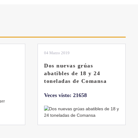
01 Febrero 2019
La botella aún no está
llena
sa
Veces visto: 21219