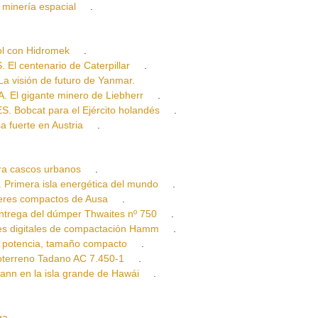
minería espacial
.
l con Hidromek
.
centenario de Caterpillar
.
isión de futuro de Yanmar.
l gigante minero de Liebherr
.
cat para el Ejército holandés
.
uerte en Austria
.
a cascos urbanos
.
mera isla energética del mundo
.
res compactos de Ausa
.
rega del dúmper Thwaites nº 750
.
digitales de compactación Hamm
.
otencia, tamaño compacto
.
erreno Tadano AC 7.450-1
.
 en la isla grande de Hawái
.
ga
.