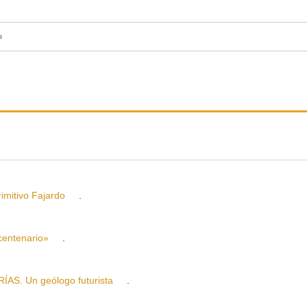
o
itivo Fajardo
.
centenario»
.
S. Un geólogo futurista
.