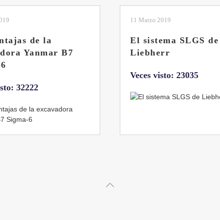
2019
04 Marzo 2019
tema SLGS de
Dos nuevas grúas
rr
abatibles de 18 y 24
toneladas de Coman
isto: 23035
Veces visto: 21664