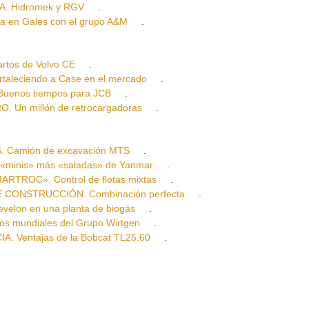
. Hidromek y RGV
.
en Gales con el grupo A&M
.
tos de Volvo CE
.
eciendo a Case en el mercado
.
enos tiempos para JCB
.
Un millón de retrocargadoras
.
amión de excavación MTS
.
inis» más «saladas» de Yanmar
.
TROC». Control de flotas mixtas
.
CONSTRUCCIÓN. Combinación perfecta
.
on en una planta de biogás
.
 mundiales del Grupo Wirtgen
.
Ventajas de la Bobcat TL25.60
.