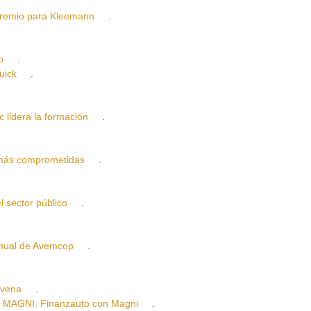
mio para Kleemann
.
o
.
uick
.
idera la formación
.
más comprometidas
.
sector público
.
ual de Avemcop
.
yvena
.
AGNI. Finanzauto con Magni
.