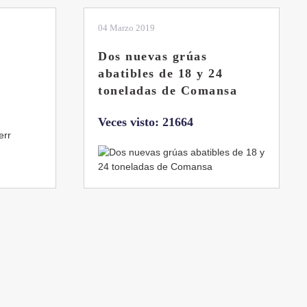
01 Febrero 2019
La botella aún no está
llena
sa
Veces visto: 21225