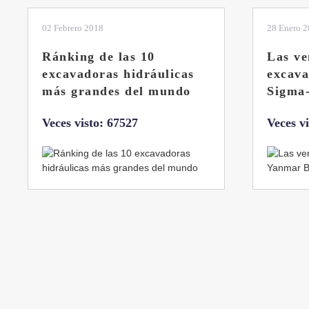
28 Enero 2019
11 Marzo 
Las ventajas de la
El sis
excavadora Yanmar B7
Liebhe
Sigma-6
Veces v
Veces visto: 32222