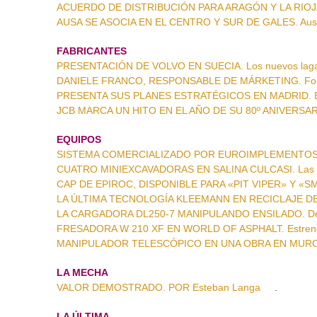
ACUERDO DE DISTRIBUCIÓN PARA ARAGÓN Y LA RIOJA
AUSA SE ASOCIA EN EL CENTRO Y SUR DE GALES. Ausa 
FABRICANTES
PRESENTACIÓN DE VOLVO EN SUECIA. Los nuevos lagar
DANIELE FRANCO, RESPONSABLE DE MÁRKETING. Fortal
PRESENTA SUS PLANES ESTRATÉGICOS EN MADRID. Bu
JCB MARCA UN HITO EN EL AÑO DE SU 80º ANIVERSARO. 
EQUIPOS
SISTEMA COMERCIALIZADO POR EUROIMPLEMENTOS. C
CUATRO MINIEXCAVADORAS EN SALINA CULCASI. Las «m
CAP DE EPIROC, DISPONIBLE PARA «PIT VIPER» Y «SMAR
LA ÚLTIMA TECNOLOGÍA KLEEMANN EN RECICLAJE DE 
LA CARGADORA DL250-7 MANIPULANDO ENSILADO. Devel
FRESADORA W 210 XF EN WORLD OF ASPHALT. Estrenos
MANIPULADOR TELESCÓPICO EN UNA OBRA EN MURCIA. 
LA MECHA
VALOR DEMOSTRADO. POR Esteban Langa
.
LA ÚLTIMA