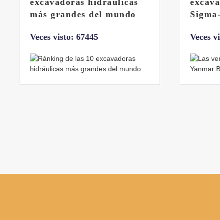
excavadora Yanmar B7
Liebhe
Sigma-6
Veces v
Veces visto: 32217