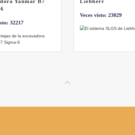
rr
abatibles de 18 y 24
toneladas de Coman
isto: 23029
Veces visto: 21656