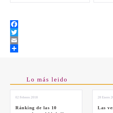
Facebook
Twitter
Email
Share
Lo más leido
28 Enero 2019
11 Marzo 
Las ventajas de la
El sis