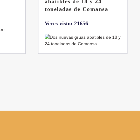
llena
sa
Veces visto: 21217