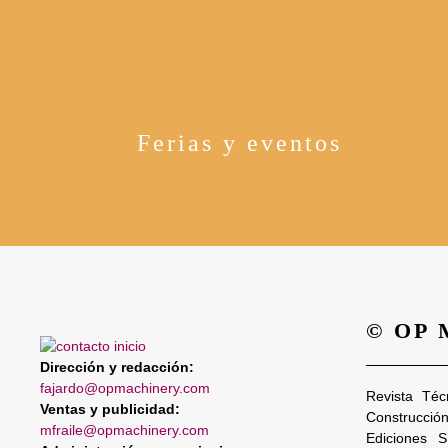
Ferias y eventos
© OP
Dirección y redacción:
fajardo@opmachinery.com
Revista Téc
Ventas y publicidad:
Construcció
mfraile@opmachinery.com
Ediciones 