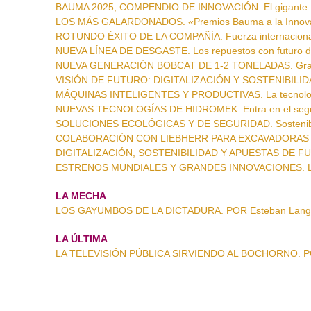
BAUMA 2025, COMPENDIO DE INNOVACIÓN. El gigante t
LOS MÁS GALARDONADOS. «Premios Bauma a la Innova
ROTUNDO ÉXITO DE LA COMPAÑÍA. Fuerza internacional
NUEVA LÍNEA DE DESGASTE. Los repuestos con futuro 
NUEVA GENERACIÓN BOBCAT DE 1-2 TONELADAS. Grand
VISIÓN DE FUTURO: DIGITALIZACIÓN Y SOSTENIBILIDAD.
MÁQUINAS INTELIGENTES Y PRODUCTIVAS. La tecnolog
NUEVAS TECNOLOGÍAS DE HIDROMEK. Entra en el segme
SOLUCIONES ECOLÓGICAS Y DE SEGURIDAD. Sostenibili
COLABORACIÓN CON LIEBHERR PARA EXCAVADORAS DE R
DIGITALIZACIÓN, SOSTENIBILIDAD Y APUESTAS DE FUT
ESTRENOS MUNDIALES Y GRANDES INNOVACIONES. Las ley
LA MECHA
LOS GAYUMBOS DE LA DICTADURA. POR Esteban Lang
LA ÚLTIMA
LA TELEVISIÓN PÚBLICA SIRVIENDO AL BOCHORNO. PO