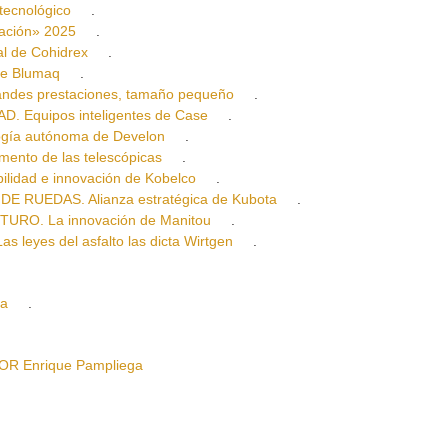
ecnológico
.
ción» 2025
.
 de Cohidrex
.
de Blumaq
.
es prestaciones, tamaño pequeño
.
 Equipos inteligentes de Case
.
ía autónoma de Develon
.
nto de las telescópicas
.
dad e innovación de Kobelco
.
UEDAS. Alianza estratégica de Kubota
.
URO. La innovación de Manitou
.
es del asfalto las dicta Wirtgen
.
a
.
R Enrique Pampliega