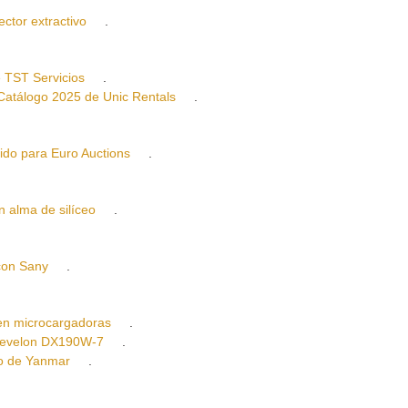
tor extractivo
.
TST Servicios
.
álogo 2025 de Unic Rentals
.
o para Euro Auctions
.
lma de silíceo
.
on Sany
.
n microcargadoras
.
evelon DX190W-7
.
ro de Yanmar
.