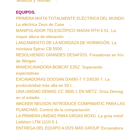
Sinducor y Tesmec
.
EQUIPOS.
PRIMERA MIXTA TOTALMENTE ELÉCTRICA DEL MUNDO.
La eléctrica Zeus de Case
.
MANIPULADOR TELESCÓPICO MAGNI RTH 6.51. La
mayor altura de elevación
.
LANZAMIENTO DE LA MORDAZA DE HORMIGÓN. La
mordaza Epiroc CB 5500
.
RESOLVIENDO GRANDES DESAFÍOS. Fresadoras en frío
de Wirtgen
.
MINIEXCAVADORA BOBCAT E35Z. Superando
expectativas
.
EXCAVADORAS DOOSAN DX490-7 Y DX530-7. La
productividad más alta en 50 t.
UNA UNIDAD DEMAG CC 3800-1 EN METZ. Grúa Demag
en el estadio
.
WACKER NEUSON INTRODUCE COMPAMATIC PARA LAS
PLANCHAS. Control de la compactación
.
LA PRIMERA UNIDAD PARA GRÚAS ROXU. La grúa móvil
Liebherr LTM 1110-5.1
.
ENTREGA DEL EQUIPO A DOS MÁS GROUP. Excavadora