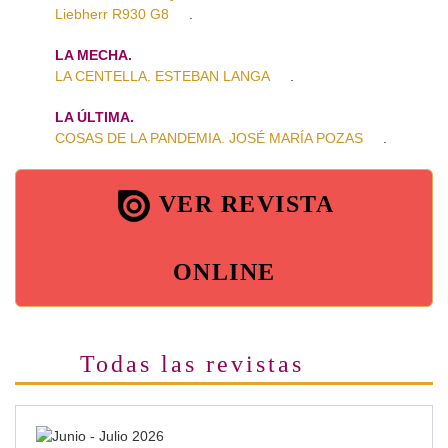
Liebherr R930 G8
.
LA MECHA.
LA CENTELLA. ESTEBAN LANGA
.
LA ÚLTIMA.
COSAS DE LA PANDEMIA. JOSÉ MARÍA POZAS
.
VER REVISTA
ONLINE
Todas las revistas