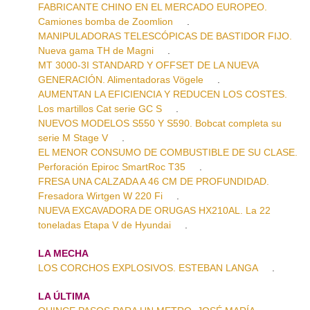
FABRICANTE CHINO EN EL MERCADO EUROPEO.
Camiones bomba de Zoomlion
.
MANIPULADORAS TELESCÓPICAS DE BASTIDOR FIJO.
Nueva gama TH de Magni
.
MT 3000-3I STANDARD Y OFFSET DE LA NUEVA
GENERACIÓN. Alimentadoras Vögele
.
AUMENTAN LA EFICIENCIA Y REDUCEN LOS COSTES.
Los martillos Cat serie GC S
.
NUEVOS MODELOS S550 Y S590. Bobcat completa su
serie M Stage V
.
EL MENOR CONSUMO DE COMBUSTIBLE DE SU CLASE.
Perforación Epiroc SmartRoc T35
.
FRESA UNA CALZADA A 46 CM DE PROFUNDIDAD.
Fresadora Wirtgen W 220 Fi
.
NUEVA EXCAVADORA DE ORUGAS HX210AL. La 22
toneladas Etapa V de Hyundai
.
LA MECHA
LOS CORCHOS EXPLOSIVOS. ESTEBAN LANGA
.
LA ÚLTIMA