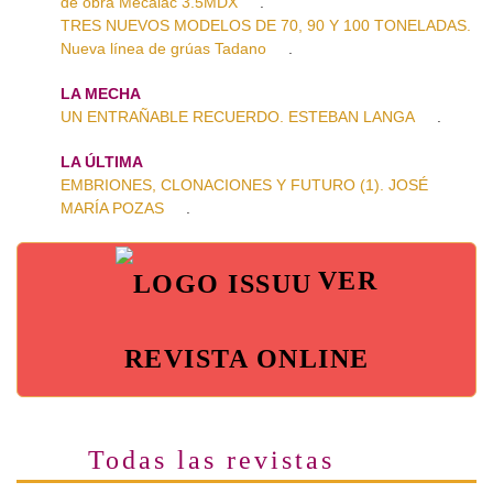
de obra Mecalac 3.5MDX
.
TRES NUEVOS MODELOS DE 70, 90 Y 100 TONELADAS.
Nueva línea de grúas Tadano
.
LA MECHA
UN ENTRAÑABLE RECUERDO. ESTEBAN LANGA
.
LA ÚLTIMA
EMBRIONES, CLONACIONES Y FUTURO (1). JOSÉ
MARÍA POZAS
.
VER
REVISTA ONLINE
Todas las revistas