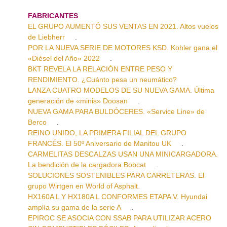
FABRICANTES
EL GRUPO AUMENTÓ SUS VENTAS EN 2021. Altos vuelos
de Liebherr
.
POR LA NUEVA SERIE DE MOTORES KSD. Kohler gana el
«Diésel del Año» 2022
.
BKT REVELA LA RELACIÓN ENTRE PESO Y
RENDIMIENTO. ¿Cuánto pesa un neumático?
LANZA CUATRO MODELOS DE SU NUEVA GAMA. Última
generación de «minis» Doosan
.
NUEVA GAMA PARA BULDÓCERES. «Service Line» de
Berco
.
REINO UNIDO, LA PRIMERA FILIAL DEL GRUPO
FRANCÉS. El 50º Aniversario de Manitou UK
.
CARMELITAS DESCALZAS USAN UNA MINICARGADORA.
La bendición de la cargadora Bobcat
.
SOLUCIONES SOSTENIBLES PARA CARRETERAS. El
grupo Wirtgen en World of Asphalt.
HX160A L Y HX180A L CONFORMES ETAPA V. Hyundai
amplía su gama de la serie A
.
EPIROC SE ASOCIA CON SSAB PARA UTILIZAR ACERO