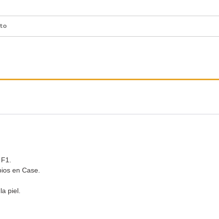
to
 F1.
bios en Case.
a piel.