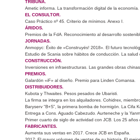
TRIBUNA.
Ametic informa. La transformación digital de la economía.
EL CONSULTOR.
Caso Práctico nº 45. Criterio de mínimos. Anexo I.
ÁRIDOS.
Premios de la FdA. Reconocimiento al desarrollo sostenib
JORNADAS.
Anmopyc: Éxito de «Construyés! 2018». El futuro tecnológ
Estudio de Scania sobre hábitos de conducción. La salud 
CONSTRUCCIÓN.
Inversiones en infraestructuras. Las grandes obras chinas
PREMIOS.
Galardón «iF» al diseño. Premio para Linden Comansa.
DISTRIBUIDORES.
Kubota y Thwaites. Pesos pesados de Ubaristi.
La firma se integra en los alquiladores. Cohidrex, miemb
Baryserv “B+S”, la primera bomba de hormigón. La Cifa 
Entrega a Cons. Aguado Cabezudo. Aurteneche y la Yan
Primer cuarto de siglo de actividad con JCB. Los 25 años
FABRICANTES.
Aumenta sus ventas en 2017. Crece JCB en España.
2017: El mayor volumen de ventas de su historia. El mejor