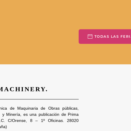
TODAS LAS FERI
 MACHINERY.
nica de Maquinaria de Obras públicas,
n y Minería, es una publicación de Prima
S.C. C/Orense, 8 – 1º Oficinas. 28020
aña)