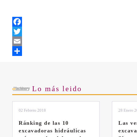
Facebook
Twitter
Email
Share
Lo más leido
28 Enero 2019
11 Marzo 
Las ventajas de la
El sis
excavadora Yanmar B7
Liebhe