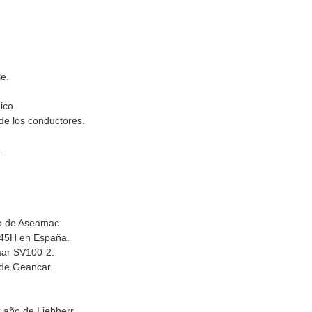
le.
ico.
de los conductores.
.
ro de Aseamac.
K45H en España.
mar SV100-2.
 de Geancar.
 año de Liebherr.