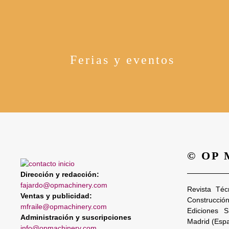
Ferias y eventos
© OP
Dirección y redacción:
fajardo@opmachinery.com
Revista Téc
Ventas y publicidad:
Construcció
mfraile@opmachinery.com
Ediciones 
Administración y suscripciones
Madrid (Esp
info@opmachinery.com