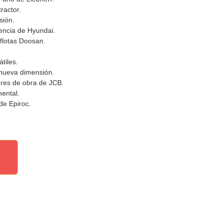
ractor.
sión.
encia de Hyundai.
flotas Doosan.
tiles.
nueva dimensión.
res de obra de JCB.
ental.
de Epiroc.