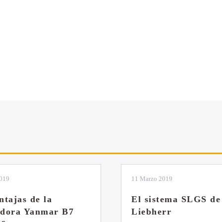
2019
04 Marzo 2019
tema SLGS de
Dos nuevas grúas
rr
abatibles de 18 y 24