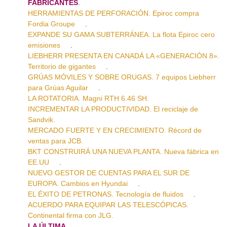
FABRICANTES
.
HERRAMIENTAS DE PERFORACIÓN. Epiroc compra
Fordia Groupe
.
EXPANDE SU GAMA SUBTERRÁNEA. La flota Epiroc cero
emisiones
.
LIEBHERR PRESENTA EN CANADÁ LA «GENERACIÓN 8».
Territorio de gigantes
.
GRÚAS MÓVILES Y SOBRE ORUGAS. 7 equipos Liebherr
para Grúas Aguilar
.
LA ROTATORIA. Magni RTH 6.46 SH.
INCREMENTAR LA PRODUCTIVIDAD. El reciclaje de
Sandvik.
MERCADO FUERTE Y EN CRECIMIENTO. Récord de
ventas para JCB.
BKT CONSTRUIRÁ UNA NUEVA PLANTA. Nueva fábrica en
EE.UU
.
NUEVO GESTOR DE CUENTAS PARA EL SUR DE
EUROPA. Cambios en Hyundai
.
EL ÉXITO DE PETRONAS. Tecnología de fluidos
.
ACUERDO PARA EQUIPAR LAS TELESCÓPICAS.
Continental firma con JLG.
LA ÚLTIMA
.