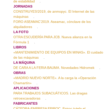
de estabilidad
.
JORNADAS
CONSTRUYES!2019, de anmopyc. El Internet de las
máquinas
.
FORO ASEAMAC’2019. Aseamac, cónclave de los
alquiladores
.
LA FOTO
OTRA ESCUDERÍA PARA JCB. Nueva alianza en la
Fórmula 1
.
LIBROS
«MANTENIMIENTO DE EQUIPOS EN MINAS». El cuidado
de las máquinas
.
LA MÁQUINA
DE CARA A LA FERIA BAUMA. Novedades Hidromek
.
OBRAS
«MADRID NUEVO NORTE». A la carga la «Operación
Chamartín»
.
APLICACIONES
PARA TRABAJOS SUBACUÁTICOS. Las dragas
retroexcavadoras
.
FABRICANTES
CÁTEDRA-EMPRESA EPIROC. Epiroc tutela el