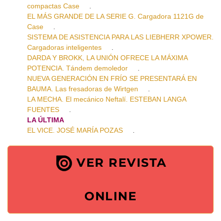
compactas Case
.
EL MÁS GRANDE DE LA SERIE G. Cargadora 1121G de
Case
.
SISTEMA DE ASISTENCIA PARA LAS LIEBHERR XPOWER.
Cargadoras inteligentes
.
DARDA Y BROKK, LA UNIÓN OFRECE LA MÁXIMA
POTENCIA. Tándem demoledor
.
NUEVA GENERACIÓN EN FRÍO SE PRESENTARÁ EN
BAUMA. Las fresadoras de Wirtgen
.
LA MECHA. El mecánico Neftalí. ESTEBAN LANGA
FUENTES
.
LA ÚLTIMA
EL VICE. JOSÉ MARÍA POZAS
.
VER REVISTA
ONLINE