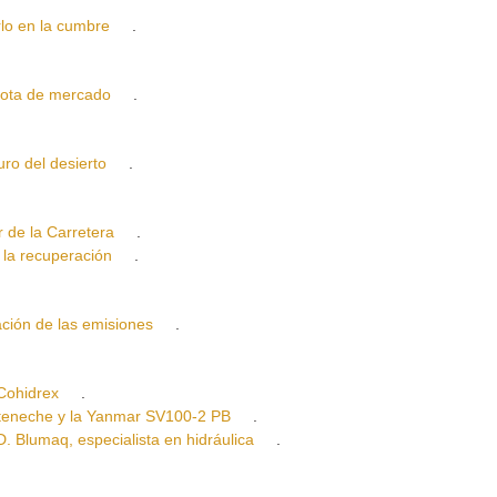
 en la cumbre
.
ota de mercado
.
o del desierto
.
e la Carretera
.
a recuperación
.
n de las emisiones
.
Cohidrex
.
neche y la Yanmar SV100-2 PB
.
umaq, especialista en hidráulica
.