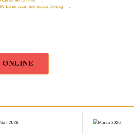
 Earthmax SR 468
.
 La solución telemática Demag
.
A ONLINE