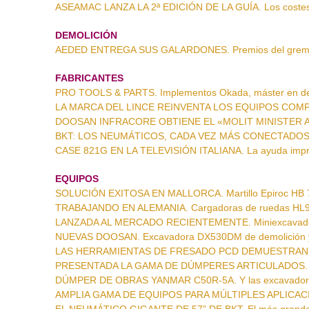
ASEAMAC LANZA LA 2ª EDICIÓN DE LA GUÍA. Los costes
DEMOLICIÓN
AEDED ENTREGA SUS GALARDONES. Premios del grem
FABRICANTES
PRO TOOLS & PARTS. Implementos Okada, máster en de
LA MARCA DEL LINCE REINVENTA LOS EQUIPOS COMPACT
DOOSAN INFRACORE OBTIENE EL «MOLIT MINISTER AWA
BKT: LOS NEUMÁTICOS, CADA VEZ MÁS CONECTADOS A LA
CASE 821G EN LA TELEVISIÓN ITALIANA. La ayuda impre
EQUIPOS
SOLUCIÓN EXITOSA EN MALLORCA. Martillo Epiroc HB 7
TRABAJANDO EN ALEMANIA. Cargadoras de ruedas HL9
LANZADA AL MERCADO RECIENTEMENTE. Miniexcavado
NUEVAS DOOSAN. Excavadora DX530DM de demolición 
LAS HERRAMIENTAS DE FRESADO PCD DEMUESTRAN SU 
PRESENTADA LA GAMA DE DÚMPERES ARTICULADOS. Nuev
DÚMPER DE OBRAS YANMAR C50R-5A. Y las excavador
AMPLIA GAMA DE EQUIPOS PARA MÚLTIPLES APLICACIO