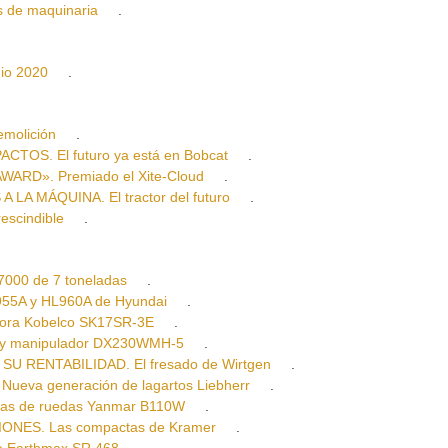
 de maquinaria
.
io 2020
.
molición
.
OS. El futuro ya está en Bobcat
.
RD». Premiado el Xite-Cloud
.
 MÁQUINA. El tractor del futuro
.
scindible
.
000 de 7 toneladas
.
55A y HL960A de Hyundai
.
ra Kobelco SK17SR-3E
.
y manipulador DX230WMH-5
.
RENTABILIDAD. El fresado de Wirtgen
.
a generación de lagartos Liebherr
.
as de ruedas Yanmar B110W
.
NES. Las compactas de Kramer
.