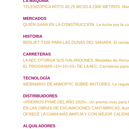
LA MÁQUINA
TELESCÓPICA ROTO 40.25 MCSS A 2300 METROS. Merlo
MERCADOS
QUIÉN GANA EN LA CONSTRUCCIÓN. La lucha por la cu
HISTORIA
BERLIET T100 PARA LAS DUNAS DEL SAHARA. El centaur
CARRETERAS
LA AEC OTORGA SUS GALARDONES. Medallas de Honor d
EL PROGRAMA «10+10+10» DE LA AEC. Carreteras para l
TECNOLOGÍA
WEBINARIO DE ANMOPYC SOBRE MOTORES. La regulació
DISTRIBUIDORES
«PREMIOS PYME DEL AÑO 2020». Un premio más para 
EN LAS OBRAS DE EXCAVACIONES CANTÁBRICAS. Aurte
OFRECE LA GAMA MÁS AMPLIA Y CON MEJOR CALIDAD. Bl
ALQUILADORES