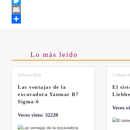
Facebook
Twitter
Email
Share
Lo más leido
28 Enero 2019
11 Marzo 
Las ventajas de la
El sis
excavadora Yanmar B7
Liebhe
Sigma-6
Veces v
Veces visto: 32220