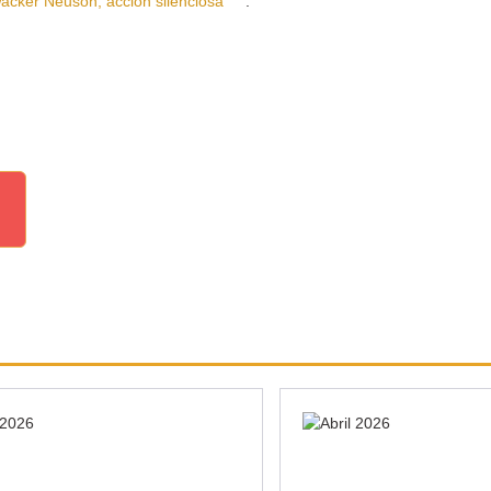
er Neuson, acción silenciosa
.