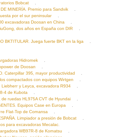
torios Bobcat
.
 MINERÍA. Premio para Sandvik
.
ta por el sur peninsular
.
excavadoras Doosan en China
.
Gong, dos años en España con DIR
.
.
TITULAR. Juega fuerte BKT en la liga
.
rgadoras Hidromek
.
opower de Doosan
.
erpillar 395, mayor productividad
.
 compactados con equipos Wirtgen
.
ebherr y Leyca, excavadora R934
.
-4 de Kubota
.
e ruedas HL975A CVT de Hyundai
.
TES. Equipos Case en Europa
.
re Flat-Top de Comansa
.
AÑA. Limpiador a presión de Bobcat
.
 para excavadoras Mecalac.
cargadora WB97R-8 de Komatsu
.