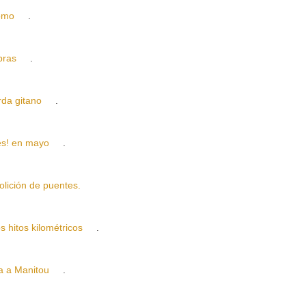
omo
.
bras
.
da gitano
.
s! en mayo
.
ción de puentes.
itos kilométricos
.
 a Manitou
.