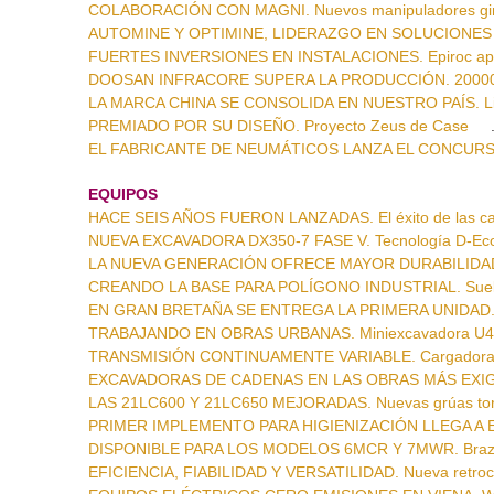
COLABORACIÓN CON MAGNI. Nuevos manipuladores gira
AUTOMINE Y OPTIMINE, LIDERAZGO EN SOLUCIONES DE
FUERTES INVERSIONES EN INSTALACIONES. Epiroc apues
DOOSAN INFRACORE SUPERA LA PRODUCCIÓN. 200000 
LA MARCA CHINA SE CONSOLIDA EN NUESTRO PAÍS. Liu
PREMIADO POR SU DISEÑO. Proyecto Zeus de Case
EL FABRICANTE DE NEUMÁTICOS LANZA EL CONCURSO BK
EQUIPOS
HACE SEIS AÑOS FUERON LANZADAS. El éxito de las ca
NUEVA EXCAVADORA DX350-7 FASE V. Tecnología D-Ec
LA NUEVA GENERACIÓN OFRECE MAYOR DURABILIDAD. Cat
CREANDO LA BASE PARA POLÍGONO INDUSTRIAL. Suelos
EN GRAN BRETAÑA SE ENTREGA LA PRIMERA UNIDAD. Li
TRABAJANDO EN OBRAS URBANAS. Miniexcavadora U48
TRANSMISIÓN CONTINUAMENTE VARIABLE. Cargadora d
EXCAVADORAS DE CADENAS EN LAS OBRAS MÁS EXIGEN
LAS 21LC600 Y 21LC650 MEJORADAS. Nuevas grúas tor
PRIMER IMPLEMENTO PARA HIGIENIZACIÓN LLEGA A ESP
DISPONIBLE PARA LOS MODELOS 6MCR Y 7MWR. Brazos
EFICIENCIA, FIABILIDAD Y VERSATILIDAD. Nueva retro