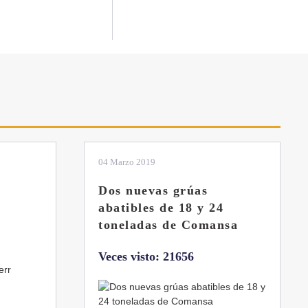
01 Febrero 2019
La botella aún no está
llena
sa
Veces visto: 21217