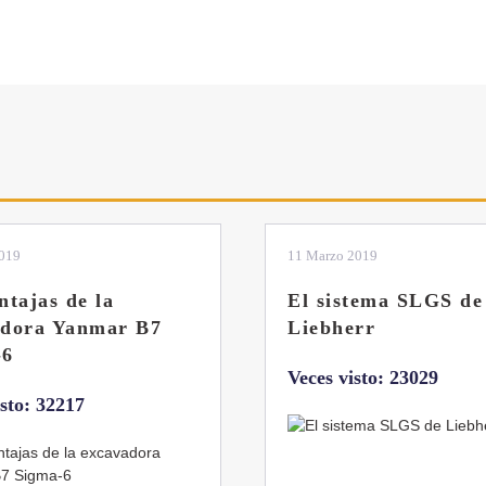
2019
04 Marzo 2019
tema SLGS de
Dos nuevas grúas
rr
abatibles de 18 y 24
toneladas de Coman
isto: 23029
Veces visto: 21656