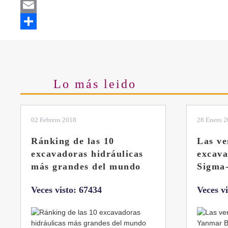
Twitter
Email
Share
Lo más leido
28 Enero 2019
11 Marzo 
Las ventajas de la
El sis
excavadora Yanmar B7
Liebhe
Sigma-6
Veces v
Veces visto: 32217