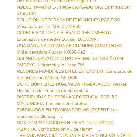
DEL MUNDO. La eléctrica de orugas T7X
.
NUEVO TAMAÑO L-5 PARA CARGADORAS. Earthmax SR
51 de BKT
.
SOLUCIÓN INTEGRADA DE ENGANCHES RÁPIDOS.
Mecalac lanza los MR50 y MR60
.
OFRECE AGILIDAD Y ELEVADO RENDIMIENTO.
Excavadora de ruedas Doosan DX100W-7
.
UNA MÁQUINA DOTADA DE GRANDES CUALIDADES.
Midiexcavadora Kubota KX080-4a2
.
GALARDONADA CON OTRO PREMIO DE DISEÑO EN
SMOPYC. Hidromek y la Hicon 7W
.
RECORDS MUNDIALES EN EL EXTENDIDO. Carreteras de
hormigón con Wirtgen SP 1600
.
OCHO DÚMPERES DUAL WIEW TRABAJANDO. Wacker
Neuson en los túneles de Karavanke
.
DISTRIBUIDAS EN ESPAÑA Y PORTUGAL POR JIS
MAQUINARIA. Las minis de Eurotrac
.
FABRICADOS EN FRANCIA POR MONTABERT. Los
martillos de Blumaq
.
DOS COMPACTADORES H 25I VC TRITURANDO
PIZARRA. Compactación VC de Hamm
.
TRABAJA PARA CIMENTALIA EN MADRID NUEVO NORTE.