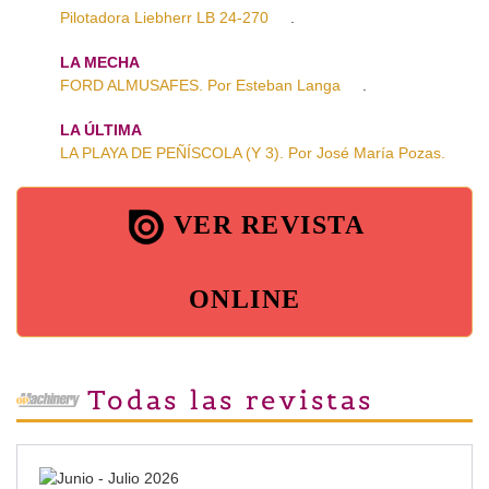
Pilotadora Liebherr LB 24-270
.
LA MECHA
FORD ALMUSAFES. Por Esteban Langa
.
LA ÚLTIMA
LA PLAYA DE PEÑÍSCOLA (Y 3). Por José María Pozas.
VER REVISTA
ONLINE
Todas las revistas