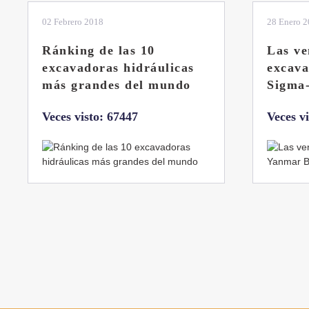
28 Enero 2019
11 Marzo 
Las ventajas de la
El sis
excavadora Yanmar B7
Liebhe
Sigma-6
Veces v
Veces visto: 32217