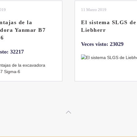
2019
04 Marzo 2019
tema SLGS de
Dos nuevas grúas
rr
abatibles de 18 y 24
toneladas de Coman
isto: 23029
Veces visto: 21656