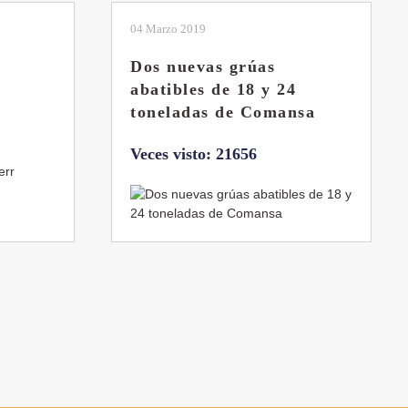
01 Febrero 2019
La botella aún no está
llena
sa
Veces visto: 21217