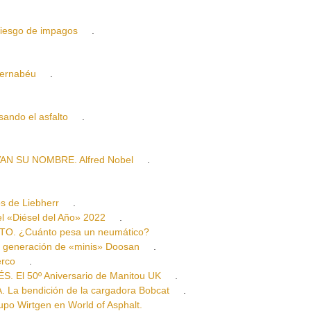
esgo de impagos
.
Bernabéu
.
ndo el asfalto
.
N SU NOMBRE. Alfred Nobel
.
 de Liebherr
.
«Diésel del Año» 2022
.
. ¿Cuánto pesa un neumático?
eneración de «minis» Doosan
.
rco
.
El 50º Aniversario de Manitou UK
.
bendición de la cargadora Bobcat
.
Wirtgen en World of Asphalt.