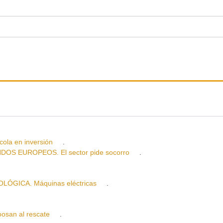
la en inversión
.
 EUROPEOS. El sector pide socorro
.
ÓGICA. Máquinas eléctricas
.
san al rescate
.