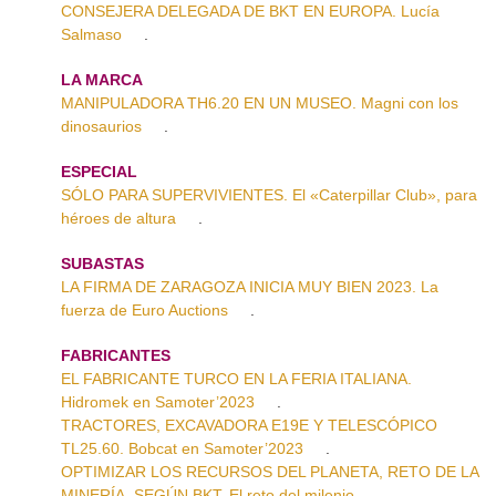
CONSEJERA DELEGADA DE BKT EN EUROPA. Lucía
Salmaso
.
LA MARCA
MANIPULADORA TH6.20 EN UN MUSEO. Magni con los
dinosaurios
.
ESPECIAL
SÓLO PARA SUPERVIVIENTES. El «Caterpillar Club», para
héroes de altura
.
SUBASTAS
LA FIRMA DE ZARAGOZA INICIA MUY BIEN 2023. La
fuerza de Euro Auctions
.
FABRICANTES
EL FABRICANTE TURCO EN LA FERIA ITALIANA.
Hidromek en Samoter’2023
.
TRACTORES, EXCAVADORA E19E Y TELESCÓPICO
TL25.60. Bobcat en Samoter’2023
.
OPTIMIZAR LOS RECURSOS DEL PLANETA, RETO DE LA
MINERÍA, SEGÚN BKT. El reto del milenio
.