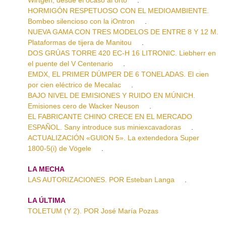
HORMIGÓN RESPETUOSO CON EL MEDIOAMBIENTE.
Bombeo silencioso con la iOntron
.
NUEVA GAMA CON TRES MODELOS DE ENTRE 8 Y 12 M.
Plataformas de tijera de Manitou
.
DOS GRÚAS TORRE 420 EC-H 16 LITRONIC. Liebherr en
el puente del V Centenario
.
EMDX, EL PRIMER DÚMPER DE 6 TONELADAS. El cien
por cien eléctrico de Mecalac
.
BAJO NIVEL DE EMISIONES Y RUIDO EN MÚNICH.
Emisiones cero de Wacker Neuson
.
EL FABRICANTE CHINO CRECE EN EL MERCADO
ESPAÑOL. Sany introduce sus miniexcavadoras
.
ACTUALIZACIÓN «GUION 5». La extendedora Super
1800-5(i) de Vögele
.
LA MECHA
LAS AUTORIZACIONES. POR Esteban Langa
.
LA ÚLTIMA
TOLETUM (Y 2). POR José María Pozas