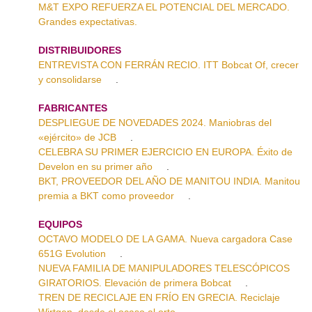
M&T EXPO REFUERZA EL POTENCIAL DEL MERCADO.
Grandes expectativas.
DISTRIBUIDORES
ENTREVISTA CON FERRÁN RECIO. ITT Bobcat Of, crecer
y consolidarse
.
FABRICANTES
DESPLIEGUE DE NOVEDADES 2024. Maniobras del
«ejército» de JCB
.
CELEBRA SU PRIMER EJERCICIO EN EUROPA. Éxito de
Develon en su primer año
.
BKT, PROVEEDOR DEL AÑO DE MANITOU INDIA. Manitou
premia a BKT como proveedor
.
EQUIPOS
OCTAVO MODELO DE LA GAMA. Nueva cargadora Case
651G Evolution
.
NUEVA FAMILIA DE MANIPULADORES TELESCÓPICOS
GIRATORIOS. Elevación de primera Bobcat
.
TREN DE RECICLAJE EN FRÍO EN GRECIA. Reciclaje
Wirtgen, desde el ocaso al orto
.