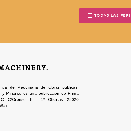
TODAS LAS FERI
 MACHINERY.
nica de Maquinaria de Obras públicas,
n y Minería, es una publicación de Prima
S.C. C/Orense, 8 – 1º Oficinas. 28020
aña)