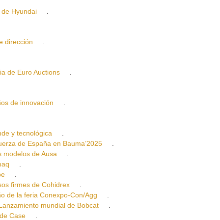
de Hyundai
.
dirección
.
a de Euro Auctions
.
s de innovación
.
e y tecnológica
.
rza de España en Bauma’2025
.
modelos de Ausa
.
maq
.
be
.
 firmes de Cohidrex
.
 de la feria Conexpo-Con/Agg
.
nzamiento mundial de Bobcat
.
de Case
.