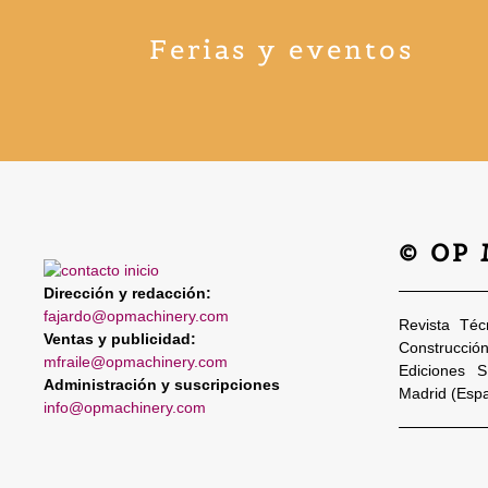
Ferias y eventos
© OP
Dirección y redacción:
fajardo@opmachinery.com
Revista Téc
Ventas y publicidad:
Construcció
mfraile@opmachinery.com
Ediciones 
Administración y suscripciones
Madrid (Esp
info@opmachinery.com