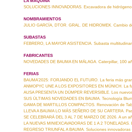
LA MÁQUINA
SOLUCIONES INNOVADORAS. Excavadora de hidrógeno 
NOMBRAMIENTOS
JULIO GARCÍA, DTOR. GRAL. DE HIDROMEK. Cambio de 
SUBASTAS
FEBRERO, LA MAYOR ASISTENCIA. Subasta multitudinari
FABRICANTES
NOVEDADES DE BAUMA EN MÁLAGA. Caterpillar, 100 año
FERIAS
BAUMA’2025: FORJANDO EL FUTURO. La feria más grand
ANMOPYC UNE A LOS EXPOSITORES EN MÚNICH. La fue
AUSA PRESENTA UN DÚMPER REVERSIBLE. Los nuevos 
SUS ÚLTIMAS NOVEDADES EN BAUMA. Tecnología Blu
GAMA DE MARTILLOS COMPACTOS. Renovación de Ta
LLEVA A BAUMA LO MÁS SEÑERO DE SU CARTERA. Pasos
SE CELEBRARÁ DEL 3 AL 7 DE MARZO DE 2026. A un año
LA NUEVAS MINIEXCAVADORAS DE 1 A 2 TONELADAS. La
REGRESO TRIUNFAL A BAUMA. Soluciones innovadoras 