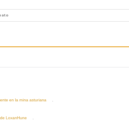
mato
e en la mina asturiana
.
 de LoxanHune
.