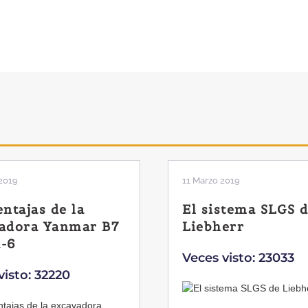
2019
04 Marzo 2019
stema SLGS de
Dos nuevas grúas
err
abatibles de 18 y
toneladas de Co
visto: 23033
Veces visto: 21658