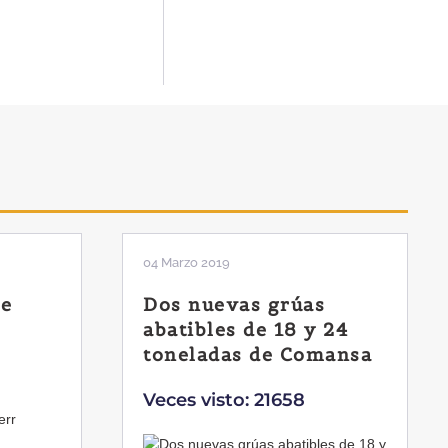
01 Febrero 2019
La botella aún no está
 24
llena
mansa
Veces visto: 21221