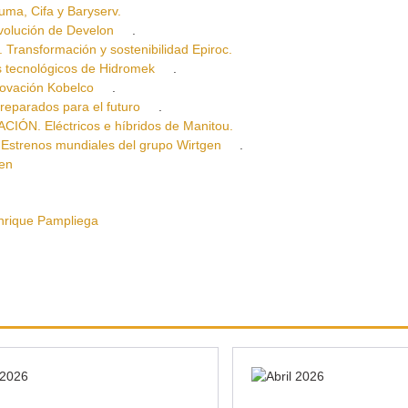
a, Cifa y Baryserv.
lución de Develon
.
sformación y sostenibilidad Epiroc.
ecnológicos de Hidromek
.
vación Kobelco
.
arados para el futuro
.
. Eléctricos e híbridos de Manitou.
renos mundiales del grupo Wirtgen
.
en
ique Pampliega