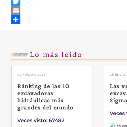
Facebook
Twitter
Email
Share
Lo más leido
28 Enero 2019
11 Marzo 
Las ventajas de la
El si
excavadora Yanmar B7
Liebh
Sigma-6
Veces 
Veces visto: 32220