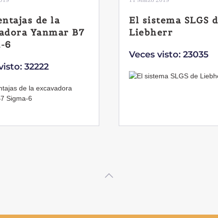
stema SLGS de
Dos nuevas grúas
err
abatibles de 18 y
toneladas de Co
visto: 23035
Veces visto: 21665