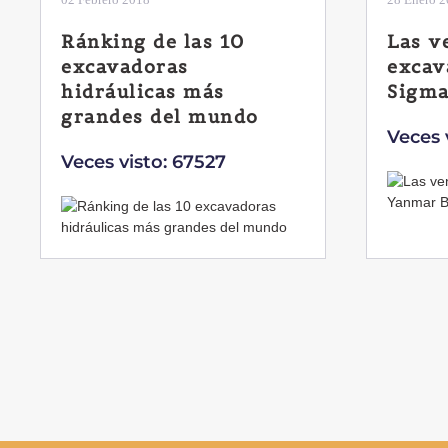
Las ventajas de la
El si
excavadora Yanmar B7
Liebh
Sigma-6
Veces 
Veces visto: 32222