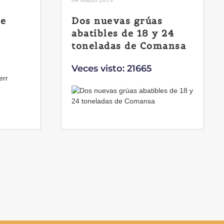
La botella aún no está
 24
llena
mansa
Veces visto: 21225