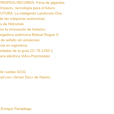
OPIOS RECORDS. Feria de gigantes.
t», tecnología para el futuro.
RA. La inteligente Landcross One.
e las máquinas autónomas.
s de Hidromek.
la innovación de Kobelco.
adora autónoma Bobcat Rogue X.
asfalto sin emisiones.
a en ingeniería.
adas de la grúa CC 78-1250-1
.
eléctrica Volvo-Putzmeister
.
de ruedas 421G
.
d con «Smart Doc» de Hamm.
nrique Pampliega