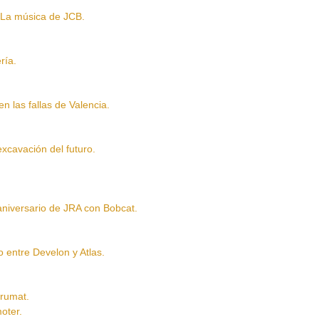
a música de JCB.
ría.
as fallas de Valencia.
vación del futuro.
versario de JRA con Bobcat.
tre Develon y Atlas.
rumat.
oter.