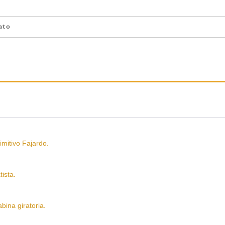
ato
tivo Fajardo.
ista.
na giratoria.