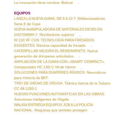
La innovación tiene nombre: Bobcat
.
EQUIPOS
LANZA LA NUEVA GAMA, DE 8 A 10 T. Midiexcavadoras
Serie E de Case
.
NUEVA MANIPULADORA DE MATERIALES DEVELON
DX270WMH-7. Rendimiento superior
.
W 210 XF CON TECNOLOGÍA PARA FRESADOS
EXIGENTES. Máxima capacidad de fresado
.
CATERPILLAR MEJORA EL RENDIMIENTO. Nueva
generación de dúmperes articulados
.
AMPLIACIÓN DE LA GAMA CON «SMART COMPACT».
Compactador HC 130i C VA de Hamm
.
SOLUCIONES PARA DÚMPERES RÍGIDOS. Neumáticos
para minería de BKT.
TRÍO DE GRÚAS DE ORUGA. Titánica fuerza de la Tadano
CC 68.1250-1
.
NUEVAS FUNCIONES AUTOMÁTICAS EN LAS OBRAS.
Soluciones inteligentes de Vögele
.
WALKIA ENTREGA EQUIPOS JCB A LA POLICÍA
NACIONAL. Máquinas que también protegen
.